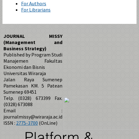
For Authors
For Librarians
JOURNAL MISSY
(Management and
Business Strategy)
Published by Program Studi
Manajemen Fakultas
Ekonomi dan Bisnis
Universitas Wiraraja
Jalan Raya Sumenep
Pamekasan KM. 5 Patean
Sumenep 69451
Telp. (0328) 673399 Fax.
(0328) 673088
Email :
journalmissy@wiraraja.ac.id
ISSN :
2775-3700
(OnLine)