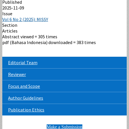
Published
2025-11-09
Issue
Vol 6 No 2 (2025): MISSY
Section
Articles
Abstract viewed = 305 times
pdf (Bahasa Indonesia) downloaded = 383 times
Editorial Team
Reviewer
Focus and Scope
Author Guidelines
Publication Ethics
Make a Submission