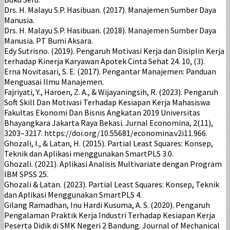
Drs. H. Malayu S.P. Hasibuan. (2017). Manajemen Sumber Daya
Manusia.
Drs. H. Malayu S.P. Hasibuan. (2018). Manajemen Sumber Daya
Manusia. PT Bumi Aksara.
Edy Sutrisno. (2019). Pengaruh Motivasi Kerja dan Disiplin Kerja
terhadap Kinerja Karyawan Apotek Cinta Sehat 24. 10, (3).
Erna Novitasari, S. E. (2017). Pengantar Manajemen: Panduan
Menguasai Ilmu Manajemen.
Fajriyati, Y., Haroen, Z. A., & Wijayaningsih, R. (2023). Pengaruh
Soft Skill Dan Motivasi Terhadap Kesiapan Kerja Mahasiswa
Fakultas Ekonomi Dan Bisnis Angkatan 2019 Universitas
Bhayangkara Jakarta Raya Bekasi. Jurnal Economina, 2(11),
3203–3217. https://doi.org/10.55681/economina.v2i11.966.
Ghozali, I., & Latan, H. (2015). Partial Least Squares: Konsep,
Teknik dan Aplikasi menggunakan SmartPLS 3.0.
Ghozali. (2021). Aplikasi Analisis Multivariate dengan Program
IBM SPSS 25.
Ghozali & Latan. (2023). Partial Least Squares: Konsep, Teknik
dan Aplikasi Menggunakan SmartPLS 4.
Gilang Ramadhan, Inu Hardi Kusuma, A. S. (2020). Pengaruh
Pengalaman Praktik Kerja Industri Terhadap Kesiapan Kerja
Peserta Didik di SMK Negeri 2 Bandung. Journal of Mechanical