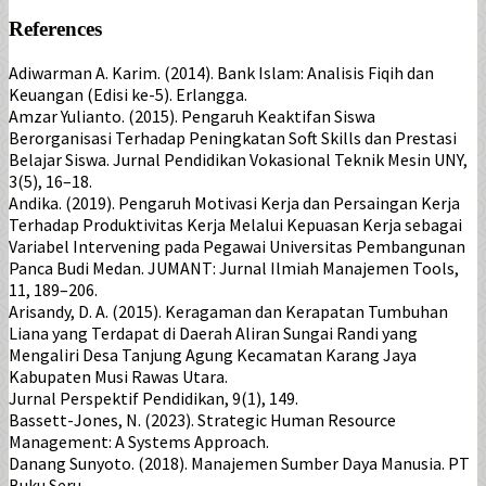
References
Adiwarman A. Karim. (2014). Bank Islam: Analisis Fiqih dan
Keuangan (Edisi ke-5). Erlangga.
Amzar Yulianto. (2015). Pengaruh Keaktifan Siswa
Berorganisasi Terhadap Peningkatan Soft Skills dan Prestasi
Belajar Siswa. Jurnal Pendidikan Vokasional Teknik Mesin UNY,
3(5), 16–18.
Andika. (2019). Pengaruh Motivasi Kerja dan Persaingan Kerja
Terhadap Produktivitas Kerja Melalui Kepuasan Kerja sebagai
Variabel Intervening pada Pegawai Universitas Pembangunan
Panca Budi Medan. JUMANT: Jurnal Ilmiah Manajemen Tools,
11, 189–206.
Arisandy, D. A. (2015). Keragaman dan Kerapatan Tumbuhan
Liana yang Terdapat di Daerah Aliran Sungai Randi yang
Mengaliri Desa Tanjung Agung Kecamatan Karang Jaya
Kabupaten Musi Rawas Utara.
Jurnal Perspektif Pendidikan, 9(1), 149.
Bassett-Jones, N. (2023). Strategic Human Resource
Management: A Systems Approach.
Danang Sunyoto. (2018). Manajemen Sumber Daya Manusia. PT
Buku Seru.