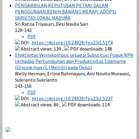
PENGAMBILAN KEPUTUSAN PETANI DALAM
PENGGUNAAN BENIH BAWANG MERAH: ADOPSI
VARIETAS LOKAL MADURA
Sri Ratna Triyasari, Desi Navila Sari
129-142
PDF
DOI :
https://doi.org/10.24929/fp.v23i1.5174
Abstract views: 139 ,
PDF downloads: 148
Efektivitas Vermikompos sebagai Substitusi Pupuk NPK
terhadap Pertumbuhan dan Produktivitas Edamame
(Glycine max (L.) Merrill) pada Oxisol
Welly Herman, Erlina Rahmayuni, Aini Novita Murwani,
Sukrianto Sukrianto
143-156
PDF
DOI :
https://doi.org/10.24929/fp.v23i1.5237
Abstract views: 86 ,
PDF downloads: 114