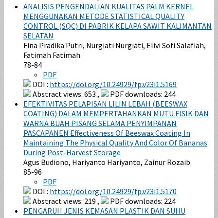
ANALISIS PENGENDALIAN KUALITAS PALM KERNEL
MENGGUNAKAN METODE STATISTICAL QUALITY
CONTROL (SQC) DI PABRIK KELAPA SAWIT KALIMANTAN
SELATAN
Fina Pradika Putri, Nurgiati Nurgiati, Elivi Sofi Salafiah,
Fatimah Fatimah
78-84
PDF
DOI :
https://doi.org/10.24929/fp.v23i1.5169
Abstract views: 653 ,
PDF downloads: 244
EFEKTIVITAS PELAPISAN LILIN LEBAH (BEESWAX
COATING) DALAM MEMPERTAHANKAN MUTU FISIK DAN
WARNA BUAH PISANG SELAMA PENYIMPANAN
PASCAPANEN Effectiveness Of Beeswax Coating In
Maintaining The Physical Quality And Color Of Bananas
During Post-Harvest Storage
Agus Budiono, Hariyanto Hariyanto, Zainur Rozaib
85-96
PDF
DOI :
https://doi.org/10.24929/fp.v23i1.5170
Abstract views: 219 ,
PDF downloads: 224
PENGARUH JENIS KEMASAN PLASTIK DAN SUHU