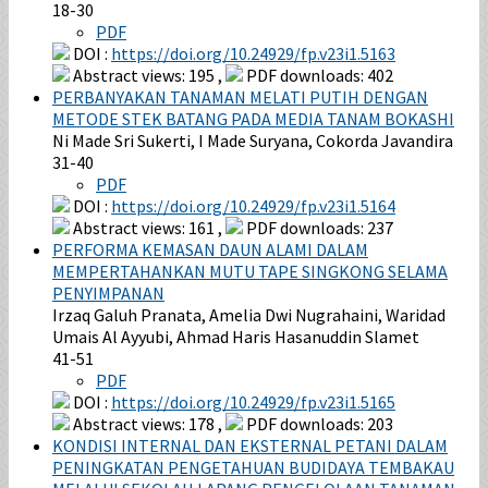
18-30
PDF
DOI :
https://doi.org/10.24929/fp.v23i1.5163
Abstract views: 195 ,
PDF downloads: 402
PERBANYAKAN TANAMAN MELATI PUTIH DENGAN
METODE STEK BATANG PADA MEDIA TANAM BOKASHI
Ni Made Sri Sukerti, I Made Suryana, Cokorda Javandira
31-40
PDF
DOI :
https://doi.org/10.24929/fp.v23i1.5164
Abstract views: 161 ,
PDF downloads: 237
PERFORMA KEMASAN DAUN ALAMI DALAM
MEMPERTAHANKAN MUTU TAPE SINGKONG SELAMA
PENYIMPANAN
Irzaq Galuh Pranata, Amelia Dwi Nugrahaini, Waridad
Umais Al Ayyubi, Ahmad Haris Hasanuddin Slamet
41-51
PDF
DOI :
https://doi.org/10.24929/fp.v23i1.5165
Abstract views: 178 ,
PDF downloads: 203
KONDISI INTERNAL DAN EKSTERNAL PETANI DALAM
PENINGKATAN PENGETAHUAN BUDIDAYA TEMBAKAU