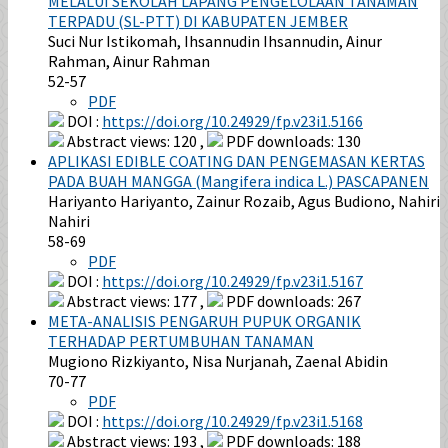
MELALUI SEKOLAH LAPANG PENGELOLAAN TANAMAN
TERPADU (SL-PTT) DI KABUPATEN JEMBER
Suci Nur Istikomah, Ihsannudin Ihsannudin, Ainur
Rahman, Ainur Rahman
52-57
PDF
DOI :
https://doi.org/10.24929/fp.v23i1.5166
Abstract views: 120 ,
PDF downloads: 130
APLIKASI EDIBLE COATING DAN PENGEMASAN KERTAS
PADA BUAH MANGGA (Mangifera indica L.) PASCAPANEN
Hariyanto Hariyanto, Zainur Rozaib, Agus Budiono, Nahiri
Nahiri
58-69
PDF
DOI :
https://doi.org/10.24929/fp.v23i1.5167
Abstract views: 177 ,
PDF downloads: 267
META-ANALISIS PENGARUH PUPUK ORGANIK
TERHADAP PERTUMBUHAN TANAMAN
Mugiono Rizkiyanto, Nisa Nurjanah, Zaenal Abidin
70-77
PDF
DOI :
https://doi.org/10.24929/fp.v23i1.5168
Abstract views: 193 ,
PDF downloads: 188