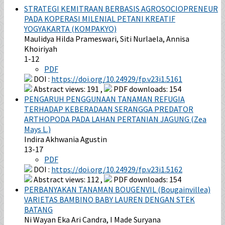
STRATEGI KEMITRAAN BERBASIS AGROSOCIOPRENEUR
PADA KOPERASI MILENIAL PETANI KREATIF
YOGYAKARTA (KOMPAKYO)
Maulidya Hilda Prameswari, Siti Nurlaela, Annisa
Khoiriyah
1-12
PDF
DOI :
https://doi.org/10.24929/fp.v23i1.5161
Abstract views: 191 ,
PDF downloads: 154
PENGARUH PENGGUNAAN TANAMAN REFUGIA
TERHADAP KEBERADAAN SERANGGA PREDATOR
ARTHOPODA PADA LAHAN PERTANIAN JAGUNG (Zea
Mays L.)
Indira Akhwania Agustin
13-17
PDF
DOI :
https://doi.org/10.24929/fp.v23i1.5162
Abstract views: 112 ,
PDF downloads: 154
PERBANYAKAN TANAMAN BOUGENVIL (Bougainvillea)
VARIETAS BAMBINO BABY LAUREN DENGAN STEK
BATANG
Ni Wayan Eka Ari Candra, I Made Suryana