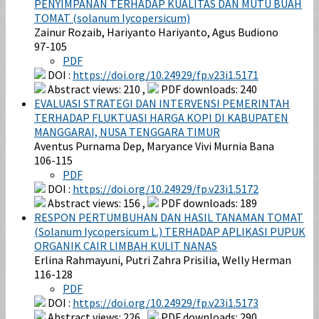
PENYIMPANAN TERHADAP KUALITAS DAN MUTU BUAH
TOMAT (solanum lycopersicum)
Zainur Rozaib, Hariyanto Hariyanto, Agus Budiono
97-105
PDF
DOI :
https://doi.org/10.24929/fp.v23i1.5171
Abstract views: 210 ,
PDF downloads: 240
EVALUASI STRATEGI DAN INTERVENSI PEMERINTAH
TERHADAP FLUKTUASI HARGA KOPI DI KABUPATEN
MANGGARAI, NUSA TENGGARA TIMUR
Aventus Purnama Dep, Maryance Vivi Murnia Bana
106-115
PDF
DOI :
https://doi.org/10.24929/fp.v23i1.5172
Abstract views: 156 ,
PDF downloads: 189
RESPON PERTUMBUHAN DAN HASIL TANAMAN TOMAT
(Solanum lycopersicum L.) TERHADAP APLIKASI PUPUK
ORGANIK CAIR LIMBAH KULIT NANAS
Erlina Rahmayuni, Putri Zahra Prisilia, Welly Herman
116-128
PDF
DOI :
https://doi.org/10.24929/fp.v23i1.5173
Abstract views: 226 ,
PDF downloads: 290