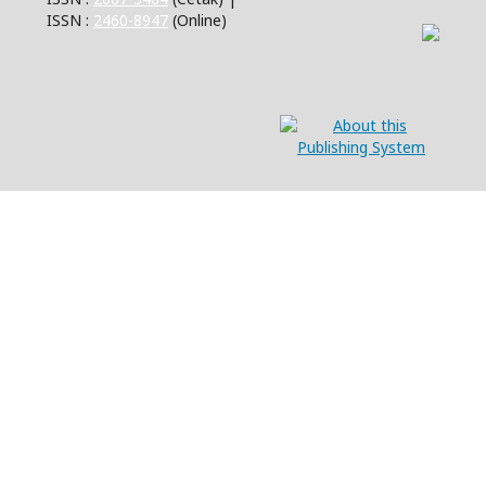
ISSN :
2460-8947
(Online)