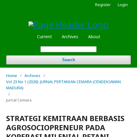
Register
Login
Current
Archives
About
Search
Home
/
Archives
/
Vol 23 No 1 (2026): JURNAL PERTANIAN CEMARA (CENDEKIAWAN
MADURA)
/
Jurnal Cemara
STRATEGI KEMITRAAN BERBASIS
AGROSOCIOPRENEUR PADA
KOPERASI MILENIAL PETANI