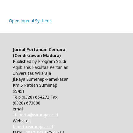
Open Journal Systems
Jurnal Pertanian Cemara
(Cendikiawan Madura)
Published by Program Studi
Agribisnis Fakultas Pertanian
Universitas Wiraraja
Jl.Raya Sumenep-Pamekasan
Km 5 Patean Sumenep
69451
Telp.(0328) 664272 Fax.
(0328) 673088
email
:
faperta@wiraraja.ac.id
Website :
faperta.wiraraja.ac.id
ISSN :
2087-3484
(Cetak) |