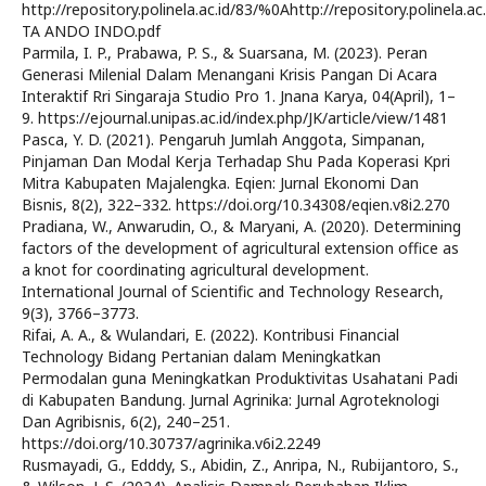
http://repository.polinela.ac.id/83/%0Ahttp://repository.polinela.a
TA ANDO INDO.pdf
Parmila, I. P., Prabawa, P. S., & Suarsana, M. (2023). Peran
Generasi Milenial Dalam Menangani Krisis Pangan Di Acara
Interaktif Rri Singaraja Studio Pro 1. Jnana Karya, 04(April), 1–
9. https://ejournal.unipas.ac.id/index.php/JK/article/view/1481
Pasca, Y. D. (2021). Pengaruh Jumlah Anggota, Simpanan,
Pinjaman Dan Modal Kerja Terhadap Shu Pada Koperasi Kpri
Mitra Kabupaten Majalengka. Eqien: Jurnal Ekonomi Dan
Bisnis, 8(2), 322–332. https://doi.org/10.34308/eqien.v8i2.270
Pradiana, W., Anwarudin, O., & Maryani, A. (2020). Determining
factors of the development of agricultural extension office as
a knot for coordinating agricultural development.
International Journal of Scientific and Technology Research,
9(3), 3766–3773.
Rifai, A. A., & Wulandari, E. (2022). Kontribusi Financial
Technology Bidang Pertanian dalam Meningkatkan
Permodalan guna Meningkatkan Produktivitas Usahatani Padi
di Kabupaten Bandung. Jurnal Agrinika: Jurnal Agroteknologi
Dan Agribisnis, 6(2), 240–251.
https://doi.org/10.30737/agrinika.v6i2.2249
Rusmayadi, G., Edddy, S., Abidin, Z., Anripa, N., Rubijantoro, S.,