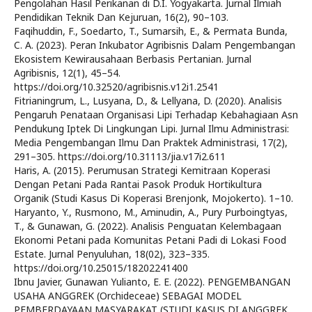
Pengolahan Hasil Perikanan di D.I. Yogyakarta. Jurnal Ilmiah
Pendidikan Teknik Dan Kejuruan, 16(2), 90–103.
Faqihuddin, F., Soedarto, T., Sumarsih, E., & Permata Bunda,
C. A. (2023). Peran Inkubator Agribisnis Dalam Pengembangan
Ekosistem Kewirausahaan Berbasis Pertanian. Jurnal
Agribisnis, 12(1), 45–54.
https://doi.org/10.32520/agribisnis.v12i1.2541
Fitrianingrum, L., Lusyana, D., & Lellyana, D. (2020). Analisis
Pengaruh Penataan Organisasi Lipi Terhadap Kebahagiaan Asn
Pendukung Iptek Di Lingkungan Lipi. Jurnal Ilmu Administrasi:
Media Pengembangan Ilmu Dan Praktek Administrasi, 17(2),
291–305. https://doi.org/10.31113/jia.v17i2.611
Haris, A. (2015). Perumusan Strategi Kemitraan Koperasi
Dengan Petani Pada Rantai Pasok Produk Hortikultura
Organik (Studi Kasus Di Koperasi Brenjonk, Mojokerto). 1–10.
Haryanto, Y., Rusmono, M., Aminudin, A., Pury Purboingtyas,
T., & Gunawan, G. (2022). Analisis Penguatan Kelembagaan
Ekonomi Petani pada Komunitas Petani Padi di Lokasi Food
Estate. Jurnal Penyuluhan, 18(02), 323–335.
https://doi.org/10.25015/18202241400
Ibnu Javier, Gunawan Yulianto, E. E. (2022). PENGEMBANGAN
USAHA ANGGREK (Orchideceae) SEBAGAI MODEL
PEMBERDAYAAN MASYARAKAT (STUDI KASUS DI ANGGREK