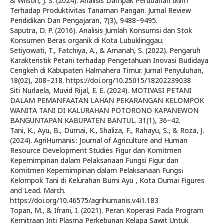
& Wilson, J. S. (2024). Analisis Dampak Perubahan Iklim
Terhadap Produktivitas Tanaman Pangan. Jurnal Review
Pendidikan Dan Pengajaran, 7(3), 9488–9495.
Saputra, D. P. (2016). Analisis Jumlah Konsumsi dan Stok
Konsumen Beras organik di Kota Lubuklinggau.
Setiyowati, T., Fatchiya, A., & Amanah, S. (2022). Pengaruh
Karakteristik Petani terhadap Pengetahuan Inovasi Budidaya
Cengkeh di Kabupaten Halmahera Timur. Jurnal Penyuluhan,
18(02), 208–218. https://doi.org/10.25015/18202239038
Siti Nurlaela, Muvid Rijal, E. E. (2024). MOTIVASI PETANI
DALAM PEMANFAATAN LAHAN PEKARANGAN KELOMPOK
WANITA TANI DI KALURAHAN POTORONO KAPANEWON
BANGUNTAPAN KABUPATEN BANTUL. 31(1), 36–42.
Tani, K., Ayu, B., Dumai, K., Shaliza, F., Rahayu, S., & Roza, J.
(2024). AgriHumanis : Journal of Agriculture and Human
Resource Development Studies Figur dan Komitmen
Kepemimpinan dalam Pelaksanaan Fungsi Figur dan
Komitmen Kepemimpinan dalam Pelaksanaan Fungsi
Kelompok Tani di Kelurahan Bumi Ayu , Kota Dumai Figures
and Lead. March.
https://doi.org/10.46575/agrihumanis.v4i1.183
Topan, M., & Ifrani, I. (2021). Peran Koperasi Pada Program
Kemitraan Inti Plasma Perkebunan Kelapa Sawit Untuk