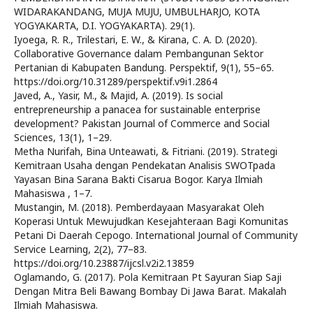
WIDARAKANDANG, MUJA MUJU, UMBULHARJO, KOTA
YOGYAKARTA, D.I. YOGYAKARTA). 29(1).
Iyoega, R. R., Trilestari, E. W., & Kirana, C. A. D. (2020).
Collaborative Governance dalam Pembangunan Sektor
Pertanian di Kabupaten Bandung. Perspektif, 9(1), 55–65.
https://doi.org/10.31289/perspektif.v9i1.2864
Javed, A., Yasir, M., & Majid, A. (2019). Is social
entrepreneurship a panacea for sustainable enterprise
development? Pakistan Journal of Commerce and Social
Sciences, 13(1), 1–29.
Metha Nurifah, Bina Unteawati, & Fitriani. (2019). Strategi
Kemitraan Usaha dengan Pendekatan Analisis SWOTpada
Yayasan Bina Sarana Bakti Cisarua Bogor. Karya Ilmiah
Mahasiswa , 1–7.
Mustangin, M. (2018). Pemberdayaan Masyarakat Oleh
Koperasi Untuk Mewujudkan Kesejahteraan Bagi Komunitas
Petani Di Daerah Cepogo. International Journal of Community
Service Learning, 2(2), 77–83.
https://doi.org/10.23887/ijcsl.v2i2.13859
Oglamando, G. (2017). Pola Kemitraan Pt Sayuran Siap Saji
Dengan Mitra Beli Bawang Bombay Di Jawa Barat. Makalah
Ilmiah Mahasiswa.