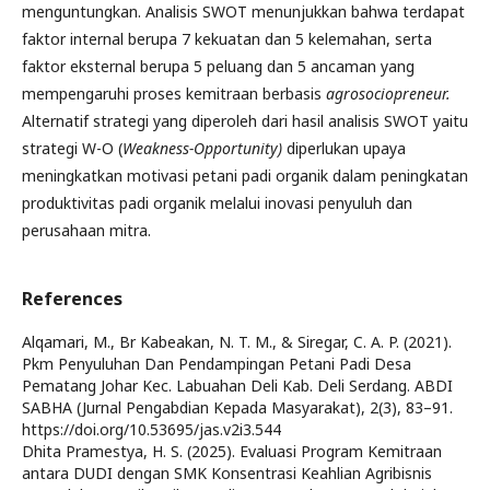
menguntungkan. Analisis SWOT menunjukkan bahwa terdapat
faktor internal berupa 7 kekuatan dan 5 kelemahan, serta
faktor eksternal berupa 5 peluang dan 5 ancaman yang
mempengaruhi proses kemitraan berbasis
agrosociopreneur.
Alternatif strategi yang diperoleh dari hasil analisis SWOT yaitu
strategi W-O (
Weakness-Opportunity)
diperlukan upaya
meningkatkan motivasi petani padi organik dalam peningkatan
produktivitas padi organik melalui inovasi penyuluh dan
perusahaan mitra.
References
Alqamari, M., Br Kabeakan, N. T. M., & Siregar, C. A. P. (2021).
Pkm Penyuluhan Dan Pendampingan Petani Padi Desa
Pematang Johar Kec. Labuahan Deli Kab. Deli Serdang. ABDI
SABHA (Jurnal Pengabdian Kepada Masyarakat), 2(3), 83–91.
https://doi.org/10.53695/jas.v2i3.544
Dhita Pramestya, H. S. (2025). Evaluasi Program Kemitraan
antara DUDI dengan SMK Konsentrasi Keahlian Agribisnis