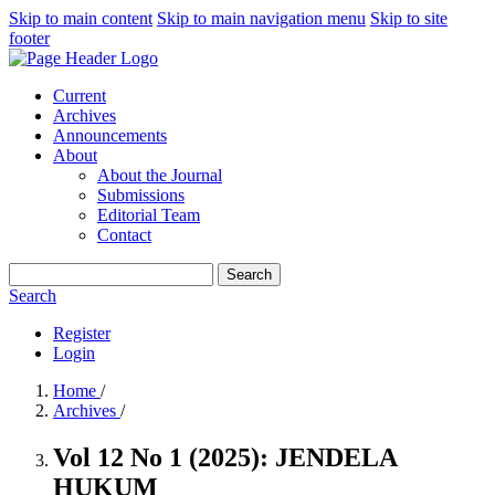
Skip to main content
Skip to main navigation menu
Skip to site
footer
Current
Archives
Announcements
About
About the Journal
Submissions
Editorial Team
Contact
Search
Search
Register
Login
Home
/
Archives
/
Vol 12 No 1 (2025): JENDELA
HUKUM