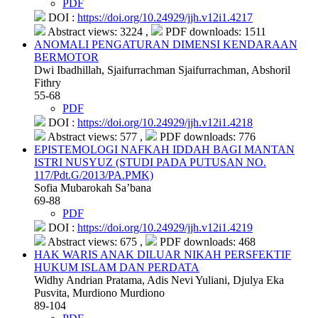
PDF
DOI :
https://doi.org/10.24929/jjh.v12i1.4217
Abstract views: 3224 ,
PDF downloads: 1511
ANOMALI PENGATURAN DIMENSI KENDARAAN
BERMOTOR
Dwi Ibadhillah, Sjaifurrachman Sjaifurrachman, Abshoril
Fithry
55-68
PDF
DOI :
https://doi.org/10.24929/jjh.v12i1.4218
Abstract views: 577 ,
PDF downloads: 776
EPISTEMOLOGI NAFKAH IDDAH BAGI MANTAN
ISTRI NUSYUZ (STUDI PADA PUTUSAN NO.
117/Pdt.G/2013/PA.PMK)
Sofia Mubarokah Sa’bana
69-88
PDF
DOI :
https://doi.org/10.24929/jjh.v12i1.4219
Abstract views: 675 ,
PDF downloads: 468
HAK WARIS ANAK DILUAR NIKAH PERSFEKTIF
HUKUM ISLAM DAN PERDATA
Widhy Andrian Pratama, Adis Nevi Yuliani, Djulya Eka
Pusvita, Murdiono Murdiono
89-104