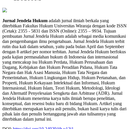
Jurnal Jendela Hukum
adalah jurnal ilmiah berkala yang
diterbitkan Fakultas Hukum Universitas Wiraraja dengan kode ISSN
(Cetak): 2355 - 5831 dan ISSN (Online): 2355 – 9934. Tujuan
pembuatan Jurnal Jendela Hukum adalah sebagai media komunikasi
dan pengembangan ilmu pengetahuan. Jurnal Jendela Hukum terbit
rutin dua kali dalam setahun, yaitu pada bulan April dan September
dengan 8 artikel per nomor terbitan. Jurnal Jendela Hukum berfokus
pada kajian permasalahan hukum di Indonesia dan internasional
yang mencakup isu Hukum Perdata, Hukum Perusahaan dan
Dagang, Kebijakan dan Hukum Peradilan Pidana, Hukum Tata
Negara dan Hak Asasi Manusia, Hukum Tata Negara dan
Pemerintahan, Hukum Lingkungan Hidup, Hukum Pertanahan, dan
Properti, Hukum Kekayaan Intelektual dan Informasi, Hukum
Internasional, Hukum Islam, Teori Hukum, Metodologi, Ideologi
dan Alternatif Penyelesaian Sengketa dan Arbitrase (ADR). Jurnal
Jendela Hukum menerima karya tulis ilmiah berupa penelitian,
konseptual, dan resensi buku baru di bidang Hukum. Artikel yang
diterbitkan merupakan karya asli penulis, bukan hasil karya tulis dari
pihak lain dan penulis bertanggung jawab atas tulisannya yang
diterbitkan dalam jurnal ini.
DOI:
https://doi.org/10.24929/jjh.v12i1