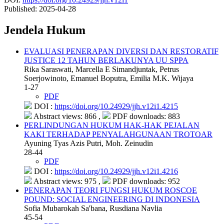
Published:
2025-04-28
Jendela Hukum
EVALUASI PENERAPAN DIVERSI DAN RESTORATIF
JUSTICE 12 TAHUN BERLAKUNYA UU SPPA
Rika Saraswati, Marcella E Simandjuntak, Petrus
Soerjowinoto, Emanuel Boputra, Emilia M.K. Wijaya
1-27
PDF
DOI :
https://doi.org/10.24929/jjh.v12i1.4215
Abstract views: 866 ,
PDF downloads: 883
PERLINDUNGAN HUKUM HAK-HAK PEJALAN
KAKI TERHADAP PENYALAHGUNAAN TROTOAR
Ayuning Tyas Azis Putri, Moh. Zeinudin
28-44
PDF
DOI :
https://doi.org/10.24929/jjh.v12i1.4216
Abstract views: 975 ,
PDF downloads: 952
PENERAPAN TEORI FUNGSI HUKUM ROSCOE
POUND: SOCIAL ENGINEERING DI INDONESIA
Sofia Mubarokah Sa'bana, Rusdiana Navlia
45-54