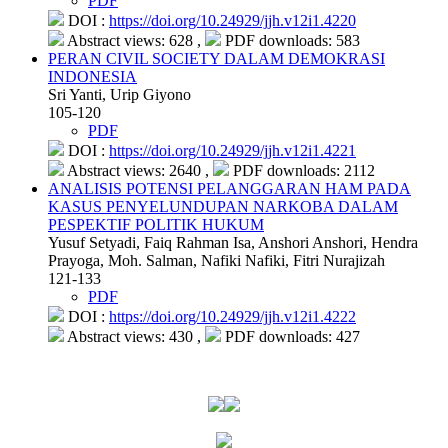
PDF
DOI :
https://doi.org/10.24929/jjh.v12i1.4220
Abstract views: 628 ,
PDF downloads: 583
PERAN CIVIL SOCIETY DALAM DEMOKRASI
INDONESIA
Sri Yanti, Urip Giyono
105-120
PDF
DOI :
https://doi.org/10.24929/jjh.v12i1.4221
Abstract views: 2640 ,
PDF downloads: 2112
ANALISIS POTENSI PELANGGARAN HAM PADA
KASUS PENYELUNDUPAN NARKOBA DALAM
PESPEKTIF POLITIK HUKUM
Yusuf Setyadi, Faiq Rahman Isa, Anshori Anshori, Hendra
Prayoga, Moh. Salman, Nafiki Nafiki, Fitri Nurajizah
121-133
PDF
DOI :
https://doi.org/10.24929/jjh.v12i1.4222
Abstract views: 430 ,
PDF downloads: 427