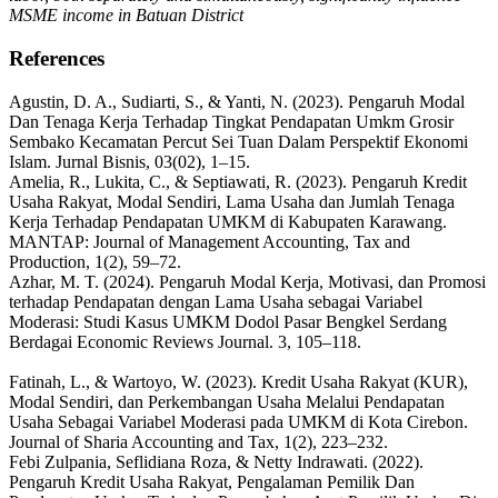
MSME income in Batuan District
References
Agustin, D. A., Sudiarti, S., & Yanti, N. (2023). Pengaruh Modal
Dan Tenaga Kerja Terhadap Tingkat Pendapatan Umkm Grosir
Sembako Kecamatan Percut Sei Tuan Dalam Perspektif Ekonomi
Islam. Jurnal Bisnis, 03(02), 1–15.
Amelia, R., Lukita, C., & Septiawati, R. (2023). Pengaruh Kredit
Usaha Rakyat, Modal Sendiri, Lama Usaha dan Jumlah Tenaga
Kerja Terhadap Pendapatan UMKM di Kabupaten Karawang.
MANTAP: Journal of Management Accounting, Tax and
Production, 1(2), 59–72.
Azhar, M. T. (2024). Pengaruh Modal Kerja, Motivasi, dan Promosi
terhadap Pendapatan dengan Lama Usaha sebagai Variabel
Moderasi: Studi Kasus UMKM Dodol Pasar Bengkel Serdang
Berdagai Economic Reviews Journal. 3, 105–118.
Fatinah, L., & Wartoyo, W. (2023). Kredit Usaha Rakyat (KUR),
Modal Sendiri, dan Perkembangan Usaha Melalui Pendapatan
Usaha Sebagai Variabel Moderasi pada UMKM di Kota Cirebon.
Journal of Sharia Accounting and Tax, 1(2), 223–232.
Febi Zulpania, Seflidiana Roza, & Netty Indrawati. (2022).
Pengaruh Kredit Usaha Rakyat, Pengalaman Pemilik Dan