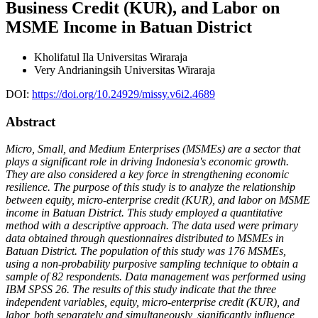
Business Credit (KUR), and Labor on
MSME Income in Batuan District
Kholifatul Ila
Universitas Wiraraja
Very Andrianingsih
Universitas Wiraraja
DOI:
https://doi.org/10.24929/missy.v6i2.4689
Abstract
Micro, Small, and Medium Enterprises (MSMEs) are a sector that
plays a significant role in driving Indonesia's economic growth.
They are also considered a key force in strengthening economic
resilience. The purpose of this study is to analyze the relationship
between equity, micro-enterprise credit (KUR), and labor on MSME
income in Batuan District. This study employed a quantitative
method with a descriptive approach. The data used were primary
data obtained through questionnaires distributed to MSMEs in
Batuan District. The population of this study was 176 MSMEs,
using a non-probability purposive sampling technique to obtain a
sample of 82 respondents. Data management was performed using
IBM SPSS 26. The results of this study indicate that the three
independent variables, equity, micro-enterprise credit (KUR), and
labor, both separately and simultaneously, significantly influence