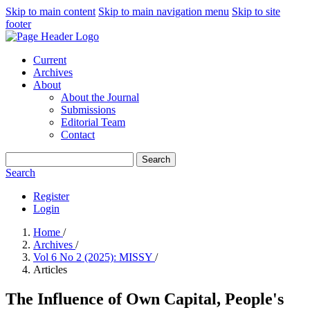
Skip to main content
Skip to main navigation menu
Skip to site
footer
Current
Archives
About
About the Journal
Submissions
Editorial Team
Contact
Search
Search
Register
Login
Home
/
Archives
/
Vol 6 No 2 (2025): MISSY
/
Articles
The Influence of Own Capital, People's