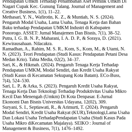
Pendapatan Umkm Terhadap Penambahan Aset Pemilik Umkm Di
Nagari Cupak Kec. Gunung Talang. Journal of Management and
Creative Business, 1(1), 11–22.
Methasari, Y. N., Wafirotin, K. Z., & Muntiah, N. S. (2024).
Pengaruh Modal Usaha, Lama Usaha, Tenaga Kerja dan Bahan
Baku terhadap Pendapatan UMKM Industri di Kabupaten
Ponorogo. ASSET: Jurnal Manajemen Dan Bisnis, 7(1), 38–52.
Putra, I. G. B. N. P., Maharani, I. A. D. P., & Soraya, D. (2021).
Kewirausahaan. Nilacakra.
Ramadhan, A., Rahim, M. S. R., Kom, S., Kom, M., & Utami, N.
N. (2023). Teori Pendapatan (Studi Kasus: Pendapatan Petani Desa
Medan Krio). Tahta Media, 02(2), 34–37.
Sari, K., & Hikmah. (2024). Pengaruh Tenaga Kerja Terhadap
Pendapatan UMKM, Modal Sendiri, dan Kredit Usaha Rakyat
(Studi Kasus di Kecamatan Sekupang Kota Batam). ECo-Buss,
7(4), 524–530.
Sari, L. P., & Arka, S. (2023). Pengaruh Kredit Usaha Rakyat,
Tenaga Kerja Dan Teknologi Terhadap Produktivitas Usaha Mikro
Kecil Dan Menengah (Umkm) Di Kota Denpasar. E-Jurnal
Ekonomi Dan Bisnis Universitas Udayana, 12(02), 309.
Suryani, S. I., Septiawati, R., & Arimurti, T. (2024). Pengaruh
Modal Sendiri, Kredit Usaha Rakyat (KUR),Teknologi,Lama Usaha
Dan Lokasi Usaha TerhadapPendapatan Usaha (Studi Kasus Pada
Usaha Mikro diKecamatan Majalaya). SEIKO : Journal of
Management & Business, 7(1), 1476–1492.