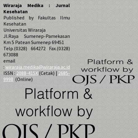
Wiraraja Medika : Jurnal
Kesehatan
Published by Fakultas Ilmu
Kesehatan
Universitas Wiraraja
Jl.Raya Sumenep-Pamekasan
Km 5 Patean Sumenep 69451
Telp.(0328) 664272 Fax.(0328)
673088
email
:
wiraraja.medika@wiraraja.ac.id
ISSN :
2088-415X
(Cetak) |
2685-
9998
(Online)