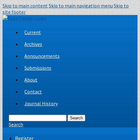
Skip to main content
Skip to main navigation menu
Skip to
site footer
Current
Archives
Announcements
Submissions
About
Contact
Journal History
Search
Search
Register