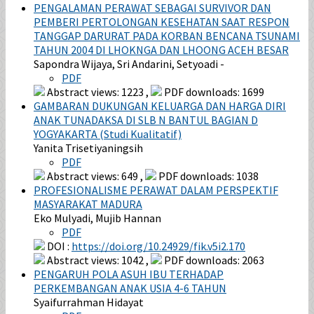
PENGALAMAN PERAWAT SEBAGAI SURVIVOR DAN
PEMBERI PERTOLONGAN KESEHATAN SAAT RESPON
TANGGAP DARURAT PADA KORBAN BENCANA TSUNAMI
TAHUN 2004 DI LHOKNGA DAN LHOONG ACEH BESAR
Sapondra Wijaya, Sri Andarini, Setyoadi -
PDF
Abstract views: 1223 ,
PDF downloads: 1699
GAMBARAN DUKUNGAN KELUARGA DAN HARGA DIRI
ANAK TUNADAKSA DI SLB N BANTUL BAGIAN D
YOGYAKARTA (Studi Kualitatif)
Yanita Trisetiyaningsih
PDF
Abstract views: 649 ,
PDF downloads: 1038
PROFESIONALISME PERAWAT DALAM PERSPEKTIF
MASYARAKAT MADURA
Eko Mulyadi, Mujib Hannan
PDF
DOI :
https://doi.org/10.24929/fik.v5i2.170
Abstract views: 1042 ,
PDF downloads: 2063
PENGARUH POLA ASUH IBU TERHADAP
PERKEMBANGAN ANAK USIA 4-6 TAHUN
Syaifurrahman Hidayat