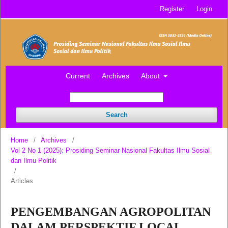
Register
Login
Current
Archives
About
Search
Home
/
Archives
/
Vol 2 No 1 (2025): Prosiding Seminar Nasional Fakultas Ilmu Sosial
dan Ilmu Politik
/
Articles
PENGEMBANGAN AGROPOLITAN
DALAM PERSPEKTIF LOCAL