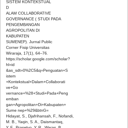
SISTEM KONTEKSTUAL
D
ALAM COLLABORATIVE
GOVERNANCE ( STUDI PADA
PENGEMBANGAN
AGROPOLITAN DI
KABUPATEN
SUMENEP). Jurnal Public
Corner Fisip Universitas
Wiraraja, 17(1), 64–76.
https://scholar.google.com/scholar?
hl=id
&as_sdt=0%2C5&q=Penguatan+S
istem
+Kontekstual+Dalam+Collaborati
ve+Go
vernance+%28+Studi+Pada+Peng
emban
gan+Agropolitan+Di+Kabupaten+
Sume nep+%29&btnG=
Hidayat, S., Djafrihansah, F., Nofandi,
M. B., Yaqin, S. A., Daismantaq,
Y. F., Prasetyo, Y. R., Waras, B.,