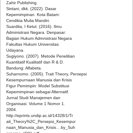
Zahir Publishing.
Sintani, dkk. (2022). Dasar
Kepemimpinan. Kota Batam:
Cendikia Mulia Mandiri.
Suardita, I Ketut. (2016). Ilmu
Administrasi Negara. Denpasar:
Bagian Hukum Admnistrasi Negara
Fakultas Hukum Universitas
Udayana.
Sugiyono. (2007). Metode Penelitian
Kuantitatif Kualitatif dan R & D.
Bandung: Alfabeta.
Suharnomo. (2005). Trait Theory, Persepsi
Kesempurnaan Manusia dan Krisis
Figur Pemimpin: Model Substitusi
Kepemimpinan sebagai Alternatif.
Jurnal Studi Manajemen dan
Organisasi. Volume 1 Nomor 1.
2004.
http://eprints.undip.ac.id/14328/1/Tr
ait_Theory%2C_Persepsi_Kesempur
naan_Manusia_dan_Krisis....by_Suh