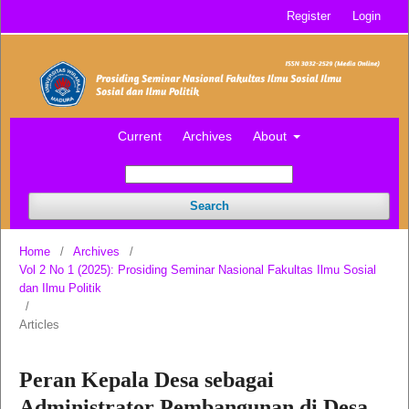
Register
Login
Current
Archives
About
Search
Home
/
Archives
/
Vol 2 No 1 (2025): Prosiding Seminar Nasional Fakultas Ilmu Sosial
dan Ilmu Politik
/
Articles
Peran Kepala Desa sebagai
Administrator Pembangunan di Desa