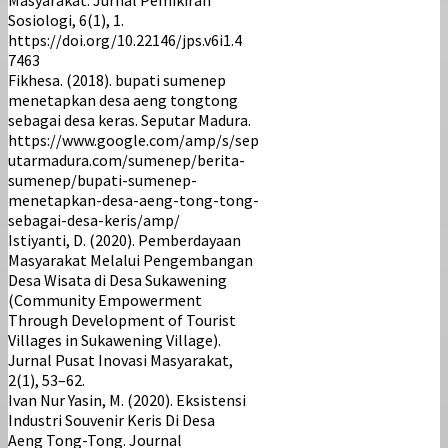
Sosiologi, 6(1), 1.
https://doi.org/10.22146/jps.v6i1.4
7463
Fikhesa. (2018). bupati sumenep
menetapkan desa aeng tongtong
sebagai desa keras. Seputar Madura.
https://www.google.com/amp/s/sep
utarmadura.com/sumenep/berita-
sumenep/bupati-sumenep-
menetapkan-desa-aeng-tong-tong-
sebagai-desa-keris/amp/
Istiyanti, D. (2020). Pemberdayaan
Masyarakat Melalui Pengembangan
Desa Wisata di Desa Sukawening
(Community Empowerment
Through Development of Tourist
Villages in Sukawening Village).
Jurnal Pusat Inovasi Masyarakat,
2(1), 53–62.
Ivan Nur Yasin, M. (2020). Eksistensi
Industri Souvenir Keris Di Desa
Aeng Tong-Tong. Journal