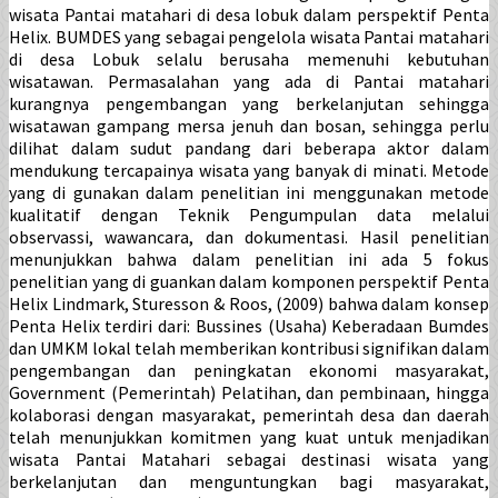
wisata Pantai matahari di desa lobuk dalam perspektif Penta
Helix. BUMDES yang sebagai pengelola wisata Pantai matahari
di desa Lobuk selalu berusaha memenuhi kebutuhan
wisatawan. Permasalahan yang ada di Pantai matahari
kurangnya pengembangan yang berkelanjutan sehingga
wisatawan gampang mersa jenuh dan bosan, sehingga perlu
dilihat dalam sudut pandang dari beberapa aktor dalam
mendukung tercapainya wisata yang banyak di minati. Metode
yang di gunakan dalam penelitian ini menggunakan metode
kualitatif dengan Teknik Pengumpulan data melalui
observassi, wawancara, dan dokumentasi. Hasil penelitian
menunjukkan bahwa dalam penelitian ini ada 5 fokus
penelitian yang di guankan dalam komponen perspektif Penta
Helix Lindmark, Sturesson & Roos, (2009) bahwa dalam konsep
Penta Helix terdiri dari: Bussines (Usaha) Keberadaan Bumdes
dan UMKM lokal telah memberikan kontribusi signifikan dalam
pengembangan dan peningkatan ekonomi masyarakat,
Government (Pemerintah) Pelatihan, dan pembinaan, hingga
kolaborasi dengan masyarakat, pemerintah desa dan daerah
telah menunjukkan komitmen yang kuat untuk menjadikan
wisata Pantai Matahari sebagai destinasi wisata yang
berkelanjutan dan menguntungkan bagi masyarakat,