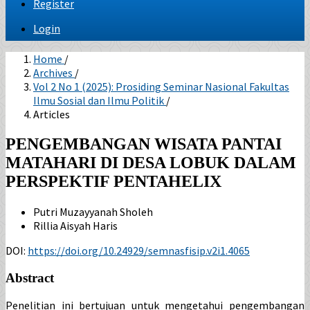
Register
Login
Home
/
Archives
/
Vol 2 No 1 (2025): Prosiding Seminar Nasional Fakultas
Ilmu Sosial dan Ilmu Politik
/
Articles
PENGEMBANGAN WISATA PANTAI
MATAHARI DI DESA LOBUK DALAM
PERSPEKTIF PENTAHELIX
Putri Muzayyanah Sholeh
Rillia Aisyah Haris
DOI:
https://doi.org/10.24929/semnasfisip.v2i1.4065
Abstract
Penelitian ini bertujuan untuk mengetahui pengembangan