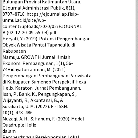
Bulungan Provinsi Kalimantan Utara.
EJournal Administrasi Publik, 8(1),
8707–8718. https://ejournal.ap.fisip-
unmul.ac.id/site/wp-
content/uploads/2020/02/EJOURNAL
B (02-12-20-09-55-04).pdf
Heryati, Y. (2019). Potensi Pengembangan
Obyek Wisata Pantai Tapandullu di
Kabupaten
Mamuju. GROWTH Jurnal Ilmiah
Ekonomi Pembangunan, 1(1), 56–
74Hidayaturrahman, M. (2021).
Pengembangan Pembangunan Pariwisata
di Kabupaten Sumenep Perspektif Hexa
Helix. Karaton: Jurnal Pembangunan.
Issn, P., Bank, K., Pengungkapan, S.,
Wijayanti, R., Akuntansi, B., &
Surakarta, U. M. (2022). E - ISSN.
10(1), 478–486.
Muzaqi, A. H., & Hanum, F. (2020). Model
Quadruple Helix
dalam
Pemberdayaan Perekonomian Lokal