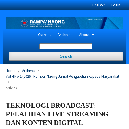
Register
Login
Current
Archives
About
Search
Home
/
Archives
/
Vol 4 No 1 (2026): Rampa' Naong Jurnal Pengabdian Kepada Masyarakat
/
Articles
TEKNOLOGI BROADCAST:
PELATIHAN LIVE STREAMING
DAN KONTEN DIGITAL