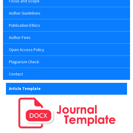
Focus and Scope
Author Guidelines
Publication Ethics
Author Fees
Open Access Policy
Plagiarism Check
Contact
Article Template