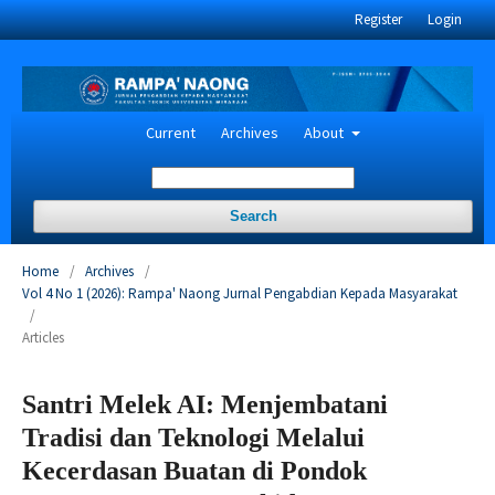
Register
Login
Current
Archives
About
Search
Home
/
Archives
/
Vol 4 No 1 (2026): Rampa' Naong Jurnal Pengabdian Kepada Masyarakat
/
Articles
Santri Melek AI: Menjembatani
Tradisi dan Teknologi Melalui
Kecerdasan Buatan di Pondok