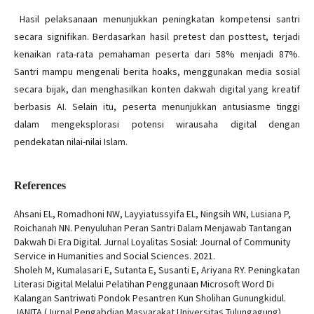
Hasil pelaksanaan menunjukkan peningkatan kompetensi santri
secara signifikan. Berdasarkan hasil pretest dan posttest, terjadi
kenaikan rata-rata pemahaman peserta dari 58% menjadi 87%.
Santri mampu mengenali berita hoaks, menggunakan media sosial
secara bijak, dan menghasilkan konten dakwah digital yang kreatif
berbasis AI. Selain itu, peserta menunjukkan antusiasme tinggi
dalam mengeksplorasi potensi wirausaha digital dengan
pendekatan nilai-nilai Islam.
References
Ahsani EL, Romadhoni NW, Layyiatussyifa EL, Ningsih WN, Lusiana P,
Roichanah NN. Penyuluhan Peran Santri Dalam Menjawab Tantangan
Dakwah Di Era Digital. Jurnal Loyalitas Sosial: Journal of Community
Service in Humanities and Social Sciences. 2021.
Sholeh M, Kumalasari E, Sutanta E, Susanti E, Ariyana RY. Peningkatan
Literasi Digital Melalui Pelatihan Penggunaan Microsoft Word Di
Kalangan Santriwati Pondok Pesantren Kun Sholihan Gunungkidul.
JANITA (Jurnal Pengabdian Masyarakat Universitas Tulungagung).