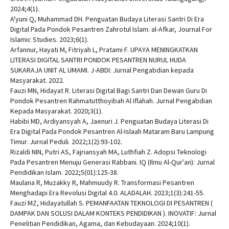
2024;4(1).
A'yuni Q, Muhammad DH. Penguatan Budaya Literasi Santri Di Era
Digital Pada Pondok Pesantren Zahrotul Islam. al-Afkar, Journal For
Islamic Studies. 2023;6(1).
Arfannur, Hayati M, Fitriyah L, Pratami F. UPAYA MENINGKATKAN
LITERASI DIGITAL SANTRI PONDOK PESANTREN NURUL HUDA
SUKARAJA UNIT AL UMAMI. J-ABDI: Jurnal Pengabdian kepada
Masyarakat. 2022.
Fauzi MN, Hidayat R. Literasi Digital Bagi Santri Dan Dewan Guru Di
Pondok Pesantren Rahmatutthoyibah Al Iflahah. Jurnal Pengabdian
Kepada Masyarakat. 2020;3(1).
Habibi MD, Ardiyansyah A, Jaenuri J. Penguatan Budaya Literasi Di
Era Digital Pada Pondok Pesantren Al-Islaah Mataram Baru Lampung
Timur. Jurnal Peduli. 2022;1(2):93-102.
Rizaldi NIN, Putri AS, Fajriansyah MA, Luthfiah Z. Adopsi Teknologi
Pada Pesantren Menuju Generasi Rabbani. IQ (Ilmu Al-Qur'an): Jurnal
Pendidikan Islam. 2022;5(01):125-38.
Maulana R, Muzakky R, Mahmuudy R. Transformasi Pesantren
Menghadapi Era Revolusi Digital 4.0. ALADALAH. 2023;1(3):241-55.
Fauzi MZ, Hidayatullah S. PEMANFAATAN TEKNOLOGI DI PESANTREN (
DAMPAK DAN SOLUSI DALAM KONTEKS PENDIDIKAN ). INOVATIF: Jurnal
Penelitian Pendidikan, Agama, dan Kebudayaan. 2024;10(1).