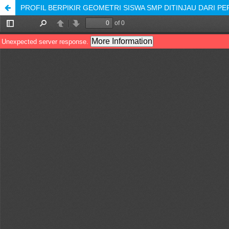
PROFIL BERPIKIR GEOMETRI SISWA SMP DITINJAU DARI P