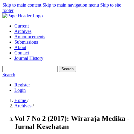
Skip to main content
Skip to main navigation menu
Skip to site
footer
Current
Archives
Announcements
Submissions
About
Contact
Journal History
Search
Search
Register
Login
Home
/
Archives
/
Vol 7 No 2 (2017): Wiraraja Medika -
Jurnal Kesehatan