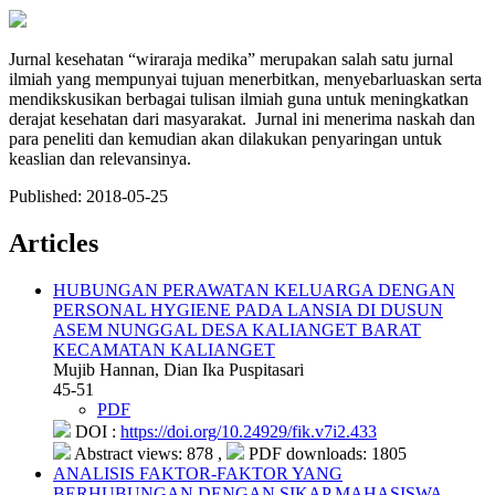
Jurnal kesehatan “wiraraja medika” merupakan salah satu jurnal
ilmiah yang mempunyai tujuan menerbitkan, menyebarluaskan serta
mendikskusikan berbagai tulisan ilmiah guna untuk meningkatkan
derajat kesehatan dari masyarakat. Jurnal ini menerima naskah dan
para peneliti dan kemudian akan dilakukan penyaringan untuk
keaslian dan relevansinya.
Published:
2018-05-25
Articles
HUBUNGAN PERAWATAN KELUARGA DENGAN
PERSONAL HYGIENE PADA LANSIA DI DUSUN
ASEM NUNGGAL DESA KALIANGET BARAT
KECAMATAN KALIANGET
Mujib Hannan, Dian Ika Puspitasari
45-51
PDF
DOI :
https://doi.org/10.24929/fik.v7i2.433
Abstract views: 878 ,
PDF downloads: 1805
ANALISIS FAKTOR-FAKTOR YANG
BERHUBUNGAN DENGAN SIKAP MAHASISWA