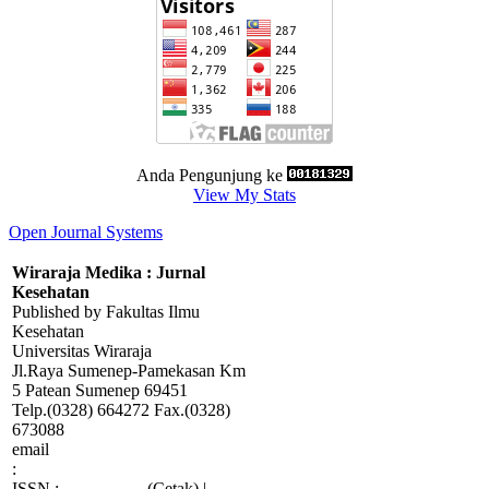
Anda Pengunjung ke
View My Stats
Open Journal Systems
Wiraraja Medika : Jurnal
Kesehatan
Published by Fakultas Ilmu
Kesehatan
Universitas Wiraraja
Jl.Raya Sumenep-Pamekasan Km
5 Patean Sumenep 69451
Telp.(0328) 664272 Fax.(0328)
673088
email
:
wiraraja.medika@wiraraja.ac.id
ISSN :
2088-415X
(Cetak) |
2685-