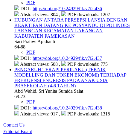
PDF
DOI :
https://doi.org/10.24929/fik.v7i2.436
Abstract views: 804 ,
PDF downloads: 1207
HUBUNGAN ANTARA PERSEPSI LANSIA DENGAN
KEAKTIFAN DATANG KE POSYANDU DI POLINDES
LARANGAN KECAMATAN LARANGAN
KABUPATEN PAMEKASAN
Sari Pratiwi Apidianti
64-68
PDF
DOI :
https://doi.org/10.24929/fik.v7i2.437
Abstract views: 508 ,
PDF downloads: 775
PENGARUH TERAPI PERILAKU (TEKNIK
MODELLING DAN TOKEN EKONOMI) TERHADAP
FREKUENSI ENURESIS PADA ANAK USIA
PRASEKOLAH (4-6 TAHUN)
Abd Wahid, Sri Yunita Suraida Salat
69-73
PDF
DOI :
https://doi.org/10.24929/fik.v7i2.438
Abstract views: 917 ,
PDF downloads: 1315
Contact Us
Editorial Board