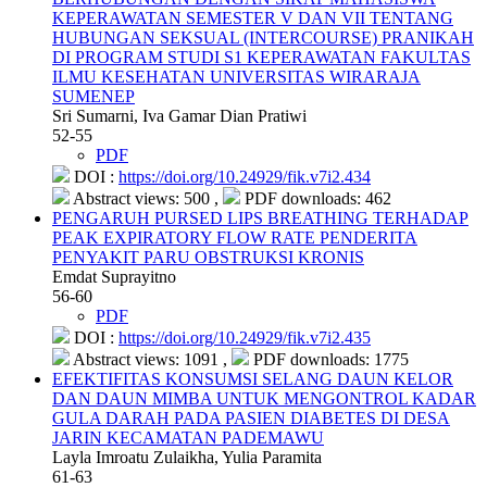
KEPERAWATAN SEMESTER V DAN VII TENTANG
HUBUNGAN SEKSUAL (INTERCOURSE) PRANIKAH
DI PROGRAM STUDI S1 KEPERAWATAN FAKULTAS
ILMU KESEHATAN UNIVERSITAS WIRARAJA
SUMENEP
Sri Sumarni, Iva Gamar Dian Pratiwi
52-55
PDF
DOI :
https://doi.org/10.24929/fik.v7i2.434
Abstract views: 500 ,
PDF downloads: 462
PENGARUH PURSED LIPS BREATHING TERHADAP
PEAK EXPIRATORY FLOW RATE PENDERITA
PENYAKIT PARU OBSTRUKSI KRONIS
Emdat Suprayitno
56-60
PDF
DOI :
https://doi.org/10.24929/fik.v7i2.435
Abstract views: 1091 ,
PDF downloads: 1775
EFEKTIFITAS KONSUMSI SELANG DAUN KELOR
DAN DAUN MIMBA UNTUK MENGONTROL KADAR
GULA DARAH PADA PASIEN DIABETES DI DESA
JARIN KECAMATAN PADEMAWU
Layla Imroatu Zulaikha, Yulia Paramita
61-63