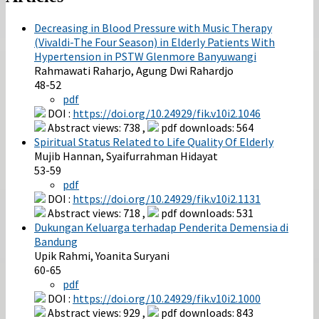
Decreasing in Blood Pressure with Music Therapy
(Vivaldi-The Four Season) in Elderly Patients With
Hypertension in PSTW Glenmore Banyuwangi
Rahmawati Raharjo, Agung Dwi Rahardjo
48-52
pdf
DOI :
https://doi.org/10.24929/fik.v10i2.1046
Abstract views: 738 ,
pdf downloads: 564
Spiritual Status Related to Life Quality Of Elderly
Mujib Hannan, Syaifurrahman Hidayat
53-59
pdf
DOI :
https://doi.org/10.24929/fik.v10i2.1131
Abstract views: 718 ,
pdf downloads: 531
Dukungan Keluarga terhadap Penderita Demensia di
Bandung
Upik Rahmi, Yoanita Suryani
60-65
pdf
DOI :
https://doi.org/10.24929/fik.v10i2.1000
Abstract views: 929 ,
pdf downloads: 843