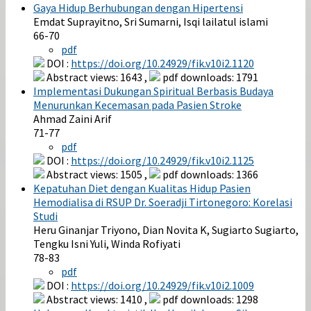
Gaya Hidup Berhubungan dengan Hipertensi
Emdat Suprayitno, Sri Sumarni, Isqi lailatul islami
66-70
pdf
DOI :
https://doi.org/10.24929/fik.v10i2.1120
Abstract views: 1643 ,
pdf downloads: 1791
Implementasi Dukungan Spiritual Berbasis Budaya
Menurunkan Kecemasan pada Pasien Stroke
Ahmad Zaini Arif
71-77
pdf
DOI :
https://doi.org/10.24929/fik.v10i2.1125
Abstract views: 1505 ,
pdf downloads: 1366
Kepatuhan Diet dengan Kualitas Hidup Pasien
Hemodialisa di RSUP Dr. Soeradji Tirtonegoro: Korelasi
Studi
Heru Ginanjar Triyono, Dian Novita K, Sugiarto Sugiarto,
Tengku Isni Yuli, Winda Rofiyati
78-83
pdf
DOI :
https://doi.org/10.24929/fik.v10i2.1009
Abstract views: 1410 ,
pdf downloads: 1298