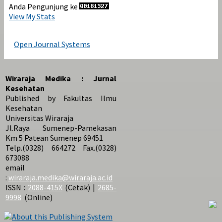
Anda Pengunjung ke
View My Stats
Open Journal Systems
Wiraraja Medika : Jurnal
Kesehatan
Published by Fakultas Ilmu
Kesehatan
Universitas Wiraraja
Jl.Raya Sumenep-Pamekasan
Km 5 Patean Sumenep 69451
Telp.(0328) 664272 Fax.(0328)
673088
email
:
wiraraja.medika@wiraraja.ac.id
ISSN :
2088-415X
(Cetak) |
2685-
9998
(Online)