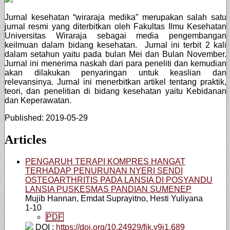
Jurnal kesehatan “wiraraja medika” merupakan salah satu
jurnal resmi yang diterbitkan oleh Fakultas Ilmu Kesehatan
Universitas Wiraraja sebagai media pengembangan
keilmuan dalam bidang kesehatan. Jurnal ini terbit 2 kali
dalam setahun yaitu pada bulan Mei dan Bulan November.
Jurnal ini menerima naskah dari para peneliti dan kemudian
akan dilakukan penyaringan untuk keaslian dan
relevansinya. Jurnal ini menerbitkan artikel tentang praktik,
teori, dan penelitian di bidang kesehatan yaitu Kebidanan
dan Keperawatan.
Published:
2019-05-29
Articles
PENGARUH TERAPI KOMPRES HANGAT
TERHADAP PENURUNAN NYERI SENDI
OSTEOARTHRITIS PADA LANSIA DI POSYANDU
LANSIA PUSKESMAS PANDIAN SUMENEP
Mujib Hannan, Emdat Suprayitno, Hesti Yuliyana
1-10
PDF
DOI :
https://doi.org/10.24929/fik.v9i1.689