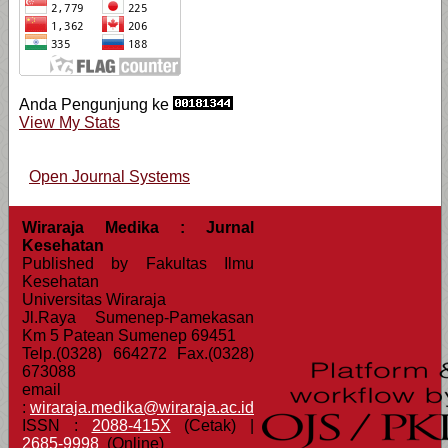
Anda Pengunjung ke
View My Stats
Open Journal Systems
Wiraraja Medika : Jurnal
Kesehatan
Published by Fakultas Ilmu
Kesehatan
Universitas Wiraraja
Jl.Raya Sumenep-Pamekasan
Km 5 Patean Sumenep 69451
Telp.(0328) 664272 Fax.(0328)
673088
email
:
wiraraja.medika@wiraraja.ac.id
ISSN :
2088-415X
(Cetak) |
2685-9998
(Online)