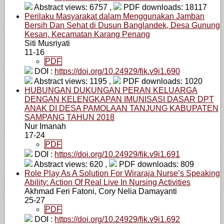
Abstract views: 6757 ,
PDF downloads: 18117
Perilaku Masyarakat dalam Menggunakan Jamban
Bersih Dan Sehat di Dusun Banglandek, Desa Gunung
Kesan, Kecamatan Karang Penang
Siti Musriyati
11-16
PDF
DOI :
https://doi.org/10.24929/fik.v9i1.690
Abstract views: 1195 ,
PDF downloads: 1020
HUBUNGAN DUKUNGAN PERAN KELUARGA
DENGAN KELENGKAPAN IMUNISASI DASAR DPT
ANAK DI DESA PAMOLAAN TANJUNG KABUPATEN
SAMPANG TAHUN 2018
Nur Imanah
17-24
PDF
DOI :
https://doi.org/10.24929/fik.v9i1.691
Abstract views: 620 ,
PDF downloads: 809
Role Play As A Solution For Wiraraja Nurse’s Speaking
Ability: Action Of Real Live In Nursing Activities
Akhmad Feri Fatoni, Cory Nelia Damayanti
25-27
PDF
DOI :
https://doi.org/10.24929/fik.v9i1.692