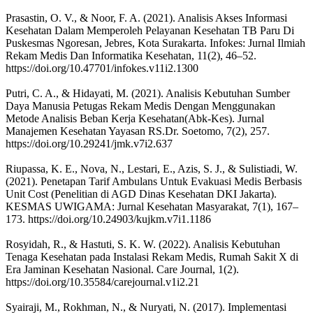
Prasastin, O. V., & Noor, F. A. (2021). Analisis Akses Informasi
Kesehatan Dalam Memperoleh Pelayanan Kesehatan TB Paru Di
Puskesmas Ngoresan, Jebres, Kota Surakarta. Infokes: Jurnal Ilmiah
Rekam Medis Dan Informatika Kesehatan, 11(2), 46–52.
https://doi.org/10.47701/infokes.v11i2.1300
Putri, C. A., & Hidayati, M. (2021). Analisis Kebutuhan Sumber
Daya Manusia Petugas Rekam Medis Dengan Menggunakan
Metode Analisis Beban Kerja Kesehatan(Abk-Kes). Jurnal
Manajemen Kesehatan Yayasan RS.Dr. Soetomo, 7(2), 257.
https://doi.org/10.29241/jmk.v7i2.637
Riupassa, K. E., Nova, N., Lestari, E., Azis, S. J., & Sulistiadi, W.
(2021). Penetapan Tarif Ambulans Untuk Evakuasi Medis Berbasis
Unit Cost (Penelitian di AGD Dinas Kesehatan DKI Jakarta).
KESMAS UWIGAMA: Jurnal Kesehatan Masyarakat, 7(1), 167–
173. https://doi.org/10.24903/kujkm.v7i1.1186
Rosyidah, R., & Hastuti, S. K. W. (2022). Analisis Kebutuhan
Tenaga Kesehatan pada Instalasi Rekam Medis, Rumah Sakit X di
Era Jaminan Kesehatan Nasional. Care Journal, 1(2).
https://doi.org/10.35584/carejournal.v1i2.21
Syairaji, M., Rokhman, N., & Nuryati, N. (2017). Implementasi