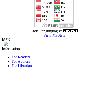
Anda Pengunjung ke
View MyStats
ISSN
Information
For Readers
For Authors
For Librarians
Penyelenggara : Lembaga
Penelitian dan Pengabdian
Kepada Masyarakat
(LPPM)
Universitas Wiraraja
Jalan Raya Sumenep
Pamekasan KM. 5 Patean