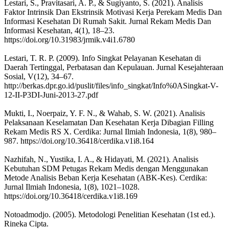
Lestari, S., Pravitasari, A. P., & Sugiyanto, S. (2021). Analisis
Faktor Intrinsik Dan Ekstrinsik Motivasi Kerja Perekam Medis Dan
Informasi Kesehatan Di Rumah Sakit. Jurnal Rekam Medis Dan
Informasi Kesehatan, 4(1), 18–23.
https://doi.org/10.31983/jrmik.v4i1.6780
Lestari, T. R. P. (2009). Info Singkat Pelayanan Kesehatan di
Daerah Tertinggal, Perbatasan dan Kepulauan. Jurnal Kesejahteraan
Sosial, V(12), 34–67.
http://berkas.dpr.go.id/puslit/files/info_singkat/Info%0ASingkat-V-
12-II-P3DI-Juni-2013-27.pdf
Mukti, I., Noerpaiz, Y. F. N., & Wahab, S. W. (2021). Analisis
Pelaksanaan Keselamatan Dan Kesehatan Kerja Dibagian Filling
Rekam Medis RS X. Cerdika: Jurnal Ilmiah Indonesia, 1(8), 980–
987. https://doi.org/10.36418/cerdika.v1i8.164
Nazhifah, N., Yustika, I. A., & Hidayati, M. (2021). Analisis
Kebutuhan SDM Petugas Rekam Medis dengan Menggunakan
Metode Analisis Beban Kerja Kesehatan (ABK-Kes). Cerdika:
Jurnal Ilmiah Indonesia, 1(8), 1021–1028.
https://doi.org/10.36418/cerdika.v1i8.169
Notoadmodjo. (2005). Metodologi Penelitian Kesehatan (1st ed.).
Rineka Cipta.