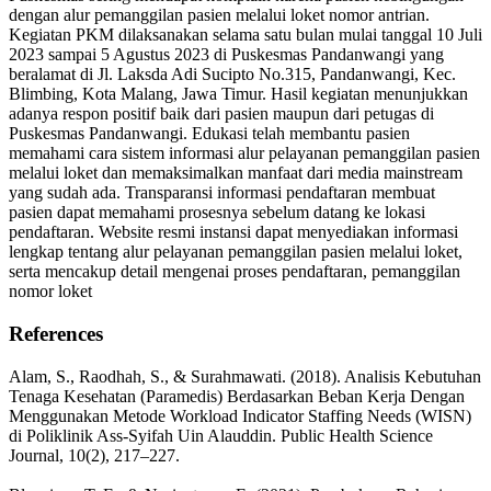
dengan alur pemanggilan pasien melalui loket nomor antrian.
Kegiatan PKM dilaksanakan selama satu bulan mulai tanggal 10 Juli
2023 sampai 5 Agustus 2023 di Puskesmas Pandanwangi yang
beralamat di Jl. Laksda Adi Sucipto No.315, Pandanwangi, Kec.
Blimbing, Kota Malang, Jawa Timur. Hasil kegiatan menunjukkan
adanya respon positif baik dari pasien maupun dari petugas di
Puskesmas Pandanwangi. Edukasi telah membantu pasien
memahami cara sistem informasi alur pelayanan pemanggilan pasien
melalui loket dan memaksimalkan manfaat dari media mainstream
yang sudah ada. Transparansi informasi pendaftaran membuat
pasien dapat memahami prosesnya sebelum datang ke lokasi
pendaftaran. Website resmi instansi dapat menyediakan informasi
lengkap tentang alur pelayanan pemanggilan pasien melalui loket,
serta mencakup detail mengenai proses pendaftaran, pemanggilan
nomor loket
References
Alam, S., Raodhah, S., & Surahmawati. (2018). Analisis Kebutuhan
Tenaga Kesehatan (Paramedis) Berdasarkan Beban Kerja Dengan
Menggunakan Metode Workload Indicator Staffing Needs (WISN)
di Poliklinik Ass-Syifah Uin Alauddin. Public Health Science
Journal, 10(2), 217–227.