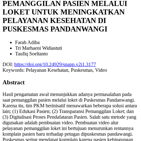
PEMANGGILAN PASIEN MELALUI
LOKET UNTUK MENINGKATKAN
PELAYANAN KESEHATAN DI
PUSKESMAS PANDANWANGI
Farah Adiba
Tri Marhaeni Widiastuti
Taufiq Soeltanto
DOI:
https://doi.org/10.24929/snapp.v2i1.3177
Keywords:
Pelayanan Kesehatan, Puskesmas, Video
Abstract
Hasil pengamatan awal menunjukkan adanya permasalahan pada
saat pemanggilan pasien melalui loket di Puskesmas Pandanwangi.
Karena itu, tim PKM berinisatif menawarkan beberapa solusi antara
lain; (1) Edukasi Pasien; (2) Transparansi Pemanggilan Loket; dan
(3) Digitalisasi Proses Pendafataran Pasien. Salah satu metode yang
digunakan adalah pembuatan video. Pembuatan video alur
pelayanan pemanggilan loket ini bertujuan menurunkan rentannya
komplain pasien baru terhadap petugas dipuskesmas pandawangi.
Puskesmas sering mendapat komplain karena pasien kebingungan