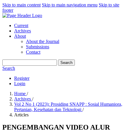
Skip to main content
Skip to main navigation menu
Skip to site
footer
Current
Archives
About
About the Journal
Submissions
Contact
Search
Search
Register
Login
Home
/
Archives
/
Vol 2 No 1 (2023): Prosiding SNAPP : Sosial Humaniora,
Pertanian, Kesehatan dan Teknologi
/
Articles
PENGEMBANGAN VIDEO ALUR