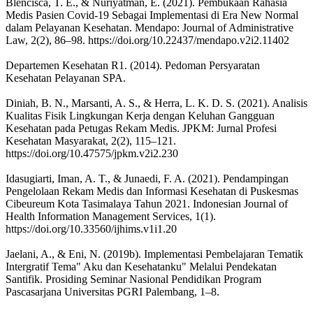
Blencisca, T. E., & Nuriyatman, E. (2021). Pembukaan Rahasia
Medis Pasien Covid-19 Sebagai Implementasi di Era New Normal
dalam Pelayanan Kesehatan. Mendapo: Journal of Administrative
Law, 2(2), 86–98. https://doi.org/10.22437/mendapo.v2i2.11402
Departemen Kesehatan R1. (2014). Pedoman Persyaratan
Kesehatan Pelayanan SPA.
Diniah, B. N., Marsanti, A. S., & Herra, L. K. D. S. (2021). Analisis
Kualitas Fisik Lingkungan Kerja dengan Keluhan Gangguan
Kesehatan pada Petugas Rekam Medis. JPKM: Jurnal Profesi
Kesehatan Masyarakat, 2(2), 115–121.
https://doi.org/10.47575/jpkm.v2i2.230
Idasugiarti, Iman, A. T., & Junaedi, F. A. (2021). Pendampingan
Pengelolaan Rekam Medis dan Informasi Kesehatan di Puskesmas
Cibeureum Kota Tasimalaya Tahun 2021. Indonesian Journal of
Health Information Management Services, 1(1).
https://doi.org/10.33560/ijhims.v1i1.20
Jaelani, A., & Eni, N. (2019b). Implementasi Pembelajaran Tematik
Intergratif Tema" Aku dan Kesehatanku" Melalui Pendekatan
Santifik. Prosiding Seminar Nasional Pendidikan Program
Pascasarjana Universitas PGRI Palembang, 1–8.