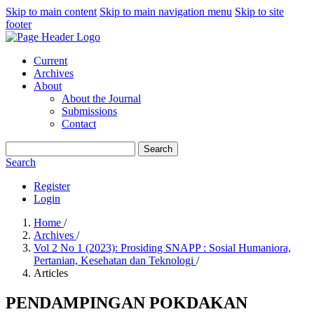
Skip to main content
Skip to main navigation menu
Skip to site
footer
Current
Archives
About
About the Journal
Submissions
Contact
Search
Search
Register
Login
Home
/
Archives
/
Vol 2 No 1 (2023): Prosiding SNAPP : Sosial Humaniora,
Pertanian, Kesehatan dan Teknologi
/
Articles
PENDAMPINGAN POKDAKAN