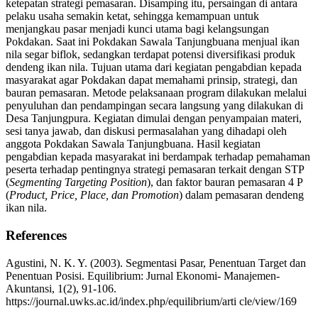
ketepatan strategi pemasaran. Disamping itu, persaingan di antara
pelaku usaha semakin ketat, sehingga kemampuan untuk
menjangkau pasar menjadi kunci utama bagi kelangsungan
Pokdakan. Saat ini Pokdakan Sawala Tanjungbuana menjual ikan
nila segar biflok, sedangkan terdapat potensi diversifikasi produk
dendeng ikan nila. Tujuan utama dari kegiatan pengabdian kepada
masyarakat agar Pokdakan dapat memahami prinsip, strategi, dan
bauran pemasaran. Metode pelaksanaan program dilakukan melalui
penyuluhan dan pendampingan secara langsung yang dilakukan di
Desa Tanjungpura. Kegiatan dimulai dengan penyampaian materi,
sesi tanya jawab, dan diskusi permasalahan yang dihadapi oleh
anggota Pokdakan Sawala Tanjungbuana. Hasil kegiatan
pengabdian kepada masyarakat ini berdampak terhadap pemahaman
peserta terhadap pentingnya strategi pemasaran terkait dengan STP
(
Segmenting Targeting Position
), dan faktor bauran pemasaran 4 P
(
Product, Price, Place, dan Promotion
) dalam pemasaran dendeng
ikan nila.
References
Agustini, N. K. Y. (2003). Segmentasi Pasar, Penentuan Target dan
Penentuan Posisi. Equilibrium: Jurnal Ekonomi- Manajemen-
Akuntansi, 1(2), 91-106.
https://journal.uwks.ac.id/index.php/equilibrium/arti cle/view/169