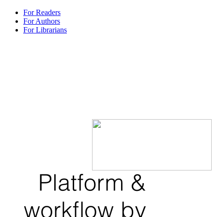
For Readers
For Authors
For Librarians
Penyelenggara : Lembaga
Penelitian dan Pengabdian
Kepada Masyarakat
(LPPM)
Universitas Wiraraja
Jalan Raya Sumenep
Pamekasan KM. 5 Patean
Sumenep 69451
Telp. (0328) 673399 Fax.
(0328) 673088
Email :
lppm@wiraraja.ac.id
ISSN : 3031-3422