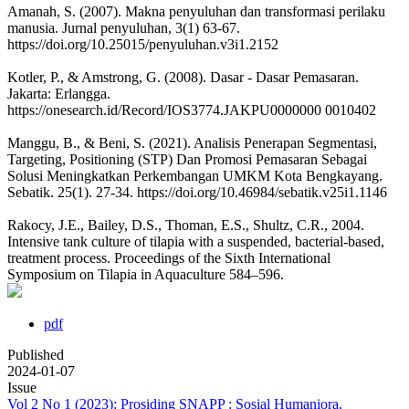
Amanah, S. (2007). Makna penyuluhan dan transformasi perilaku
manusia. Jurnal penyuluhan, 3(1) 63-67.
https://doi.org/10.25015/penyuluhan.v3i1.2152
Kotler, P., & Amstrong, G. (2008). Dasar - Dasar Pemasaran.
Jakarta: Erlangga.
https://onesearch.id/Record/IOS3774.JAKPU0000000 0010402
Manggu, B., & Beni, S. (2021). Analisis Penerapan Segmentasi,
Targeting, Positioning (STP) Dan Promosi Pemasaran Sebagai
Solusi Meningkatkan Perkembangan UMKM Kota Bengkayang.
Sebatik. 25(1). 27-34. https://doi.org/10.46984/sebatik.v25i1.1146
Rakocy, J.E., Bailey, D.S., Thoman, E.S., Shultz, C.R., 2004.
Intensive tank culture of tilapia with a suspended, bacterial-based,
treatment process. Proceedings of the Sixth International
Symposium on Tilapia in Aquaculture 584–596.
pdf
Published
2024-01-07
Issue
Vol 2 No 1 (2023): Prosiding SNAPP : Sosial Humaniora,