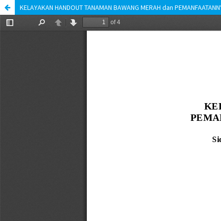
KELAYAKAN HANDOUT TANAMAN BAWANG MERAH dan PEMANFAATANNY