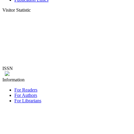
Visitor Statistic
ISSN
Information
For Readers
For Authors
For Librarians
Penyelenggara : Lembaga Penelitian dan Pengabdian Kepada Masya
Universitas Wiraraja
Jalan Raya Sumenep Pamekasan KM. 5 Patean Sumenep 69451
Telp. (0328) 673399 Fax. (0328) 673088