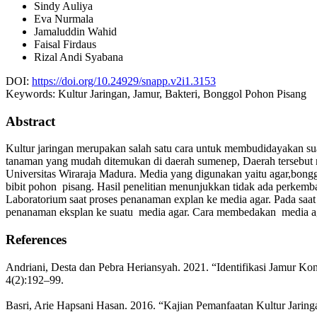
Sindy Auliya
Eva Nurmala
Jamaluddin Wahid
Faisal Firdaus
Rizal Andi Syabana
DOI:
https://doi.org/10.24929/snapp.v2i1.3153
Keywords:
Kultur Jaringan, Jamur, Bakteri, Bonggol Pohon Pisang
Abstract
Kultur jaringan merupakan salah satu cara untuk membudidayakan sua
tanaman yang mudah ditemukan di daerah sumenep, Daerah tersebut ma
Universitas Wiraraja Madura. Media yang digunakan yaitu agar,bon
bibit pohon pisang. Hasil penelitian menunjukkan tidak ada perkemb
Laboratorium saat proses penanaman explan ke media agar. Pada saat 
penanaman eksplan ke suatu media agar. Cara membedakan media agar 
References
Andriani, Desta dan Pebra Heriansyah. 2021. “Identifikasi Jamur Ko
4(2):192–99.
Basri, Arie Hapsani Hasan. 2016. “Kajian Pemanfaatan Kultur Jarin