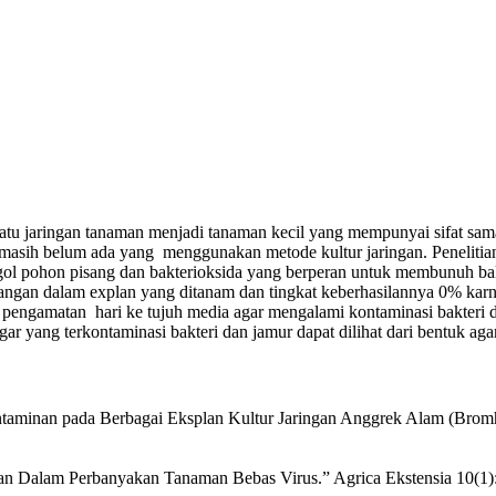
tu jaringan tanaman menjadi tanaman kecil yang mempunyai sifat sama
sih belum ada yang menggunakan metode kultur jaringan. Penelitian in
ggol pohon pisang dan bakterioksida yang berperan untuk membunuh ba
angan dalam explan yang ditanam dan tingkat keberhasilannya 0% karn
pengamatan hari ke tujuh media agar mengalami kontaminasi bakteri dan
yang terkontaminasi bakteri dan jamur dapat dilihat dari bentuk aga
ntaminan pada Berbagai Eksplan Kultur Jaringan Anggrek Alam (Bromhea
gan Dalam Perbanyakan Tanaman Bebas Virus.” Agrica Ekstensia 10(1)