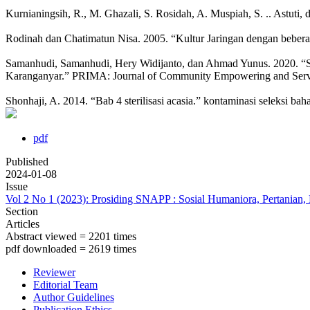
Kurnianingsih, R., M. Ghazali, S. Rosidah, A. Muspiah, S. .. Astut
Rodinah dan Chatimatun Nisa. 2005. “Kultur Jaringan dengan beberapa
Samanhudi, Samanhudi, Hery Widijanto, dan Ahmad Yunus. 2020. “So
Karanganyar.” PRIMA: Journal of Community Empowering and Servi
Shonhaji, A. 2014. “Bab 4 sterilisasi acasia.” kontaminasi seleksi ba
pdf
Published
2024-01-08
Issue
Vol 2 No 1 (2023): Prosiding SNAPP : Sosial Humaniora, Pertanian,
Section
Articles
Abstract viewed = 2201 times
pdf downloaded = 2619 times
Reviewer
Editorial Team
Author Guidelines
Publication Ethics