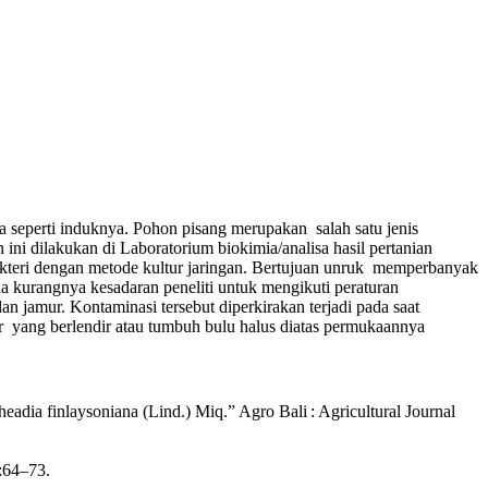
 seperti induknya. Pohon pisang merupakan salah satu jenis
i dilakukan di Laboratorium biokimia/analisa hasil pertanian
kteri dengan metode kultur jaringan. Bertujuan unruk memperbanyak
a kurangnya kesadaran peneliti untuk mengikuti peraturan
 jamur. Kontaminasi tersebut diperkirakan terjadi pada saat
r yang berlendir atau tumbuh bulu halus diatas permukaannya
dia finlaysoniana (Lind.) Miq.” Agro Bali : Agricultural Journal
:64–73.