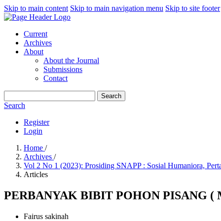
Skip to main content
Skip to main navigation menu
Skip to site footer
Current
Archives
About
About the Journal
Submissions
Contact
Search
Search
Register
Login
Home
/
Archives
/
Vol 2 No 1 (2023): Prosiding SNAPP : Sosial Humaniora, Pert
Articles
PERBANYAK BIBIT POHON PISANG ( 
Fairus sakinah