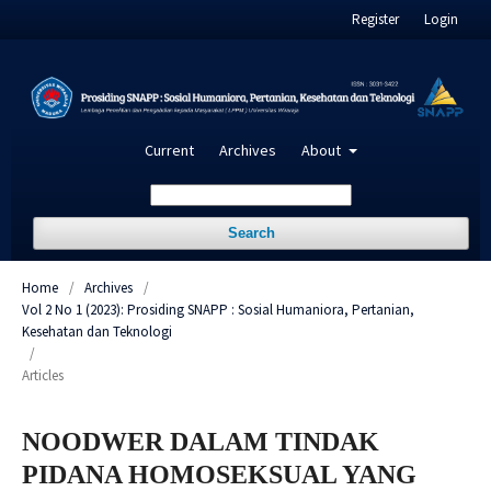
Register
Login
Current
Archives
About
Search
Home
/
Archives
/
Vol 2 No 1 (2023): Prosiding SNAPP : Sosial Humaniora, Pertanian,
Kesehatan dan Teknologi
/
Articles
NOODWER DALAM TINDAK
PIDANA HOMOSEKSUAL YANG