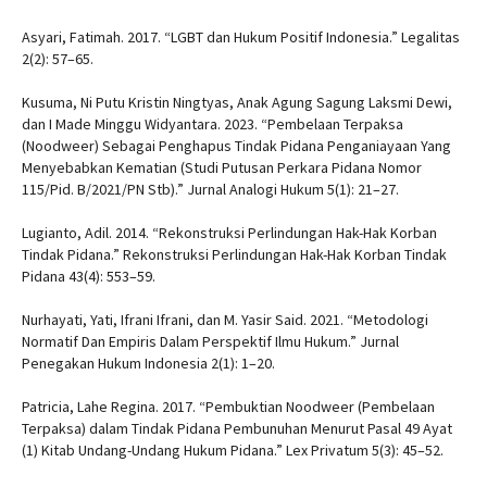
Asyari, Fatimah. 2017. “LGBT dan Hukum Positif Indonesia.” Legalitas
2(2): 57–65.
Kusuma, Ni Putu Kristin Ningtyas, Anak Agung Sagung Laksmi Dewi,
dan I Made Minggu Widyantara. 2023. “Pembelaan Terpaksa
(Noodweer) Sebagai Penghapus Tindak Pidana Penganiayaan Yang
Menyebabkan Kematian (Studi Putusan Perkara Pidana Nomor
115/Pid. B/2021/PN Stb).” Jurnal Analogi Hukum 5(1): 21–27.
Lugianto, Adil. 2014. “Rekonstruksi Perlindungan Hak-Hak Korban
Tindak Pidana.” Rekonstruksi Perlindungan Hak-Hak Korban Tindak
Pidana 43(4): 553–59.
Nurhayati, Yati, Ifrani Ifrani, dan M. Yasir Said. 2021. “Metodologi
Normatif Dan Empiris Dalam Perspektif Ilmu Hukum.” Jurnal
Penegakan Hukum Indonesia 2(1): 1–20.
Patricia, Lahe Regina. 2017. “Pembuktian Noodweer (Pembelaan
Terpaksa) dalam Tindak Pidana Pembunuhan Menurut Pasal 49 Ayat
(1) Kitab Undang-Undang Hukum Pidana.” Lex Privatum 5(3): 45–52.