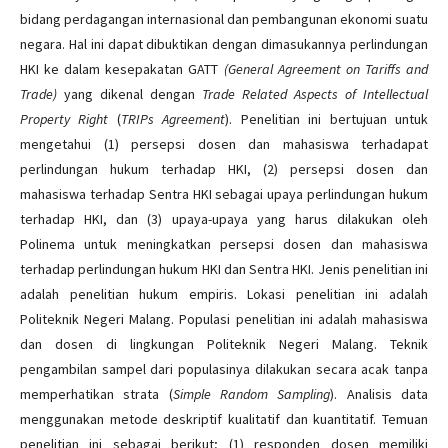
bidang perdagangan internasional dan pembangunan ekonomi suatu
negara. Hal ini dapat dibuktikan dengan dimasukannya perlindungan
HKI ke dalam kesepakatan GATT
(General Agreement on Tariffs and
Trade)
yang dikenal dengan
Trade Related Aspects of
Intellectual
Property Right
(
TRIPs Agreement
). Penelitian ini bertujuan untuk
mengetahui (1) persepsi dosen dan mahasiswa terhadapat
perlindungan hukum terhadap HKI, (2) persepsi dosen dan
mahasiswa terhadap Sentra HKI sebagai upaya perlindungan hukum
terhadap HKI, dan (3) upaya-upaya yang harus dilakukan oleh
Polinema untuk meningkatkan persepsi dosen dan mahasiswa
terhadap perlindungan hukum HKI dan Sentra HKI. Jenis penelitian ini
adalah penelitian hukum empiris. Lokasi penelitian ini adalah
Politeknik Negeri Malang. Populasi penelitian ini adalah mahasiswa
dan dosen di lingkungan Politeknik Negeri Malang. Teknik
pengambilan sampel dari populasinya dilakukan secara acak tanpa
memperhatikan strata (
Simple Random Sampling
). Analisis data
menggunakan metode deskriptif kualitatif dan kuantitatif. Temuan
penelitian ini sebagai berikut; (1) responden dosen memiliki