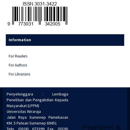
Information
For Readers
For Authors
For Librarians
Penyelenggara : Lembaga
Penelitian dan Pengabdian Kepada
Masyarakat (LPPM)
Universitas Wiraraja
Jalan Raya Sumenep Pamekasan
KM. 5 Patean Sumenep 69451
Telp. (0328) 673399 Fax. (0328)