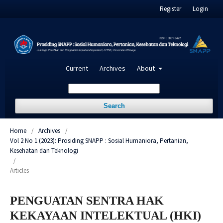
Register
Login
Current
Archives
About
Search
Home
/
Archives
/
Vol 2 No 1 (2023): Prosiding SNAPP : Sosial Humaniora, Pertanian,
Kesehatan dan Teknologi
/
Articles
PENGUATAN SENTRA HAK
KEKAYAAN INTELEKTUAL (HKI)