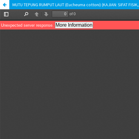
MUTU TEPUNG RUMPUT LAUT (Eucheuma cottoni) (KAJIAN: SIFAT FISIK