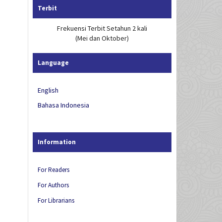
Terbit
Frekuensi Terbit Setahun 2 kali
(Mei dan Oktober)
Language
English
Bahasa Indonesia
Information
For Readers
For Authors
For Librarians