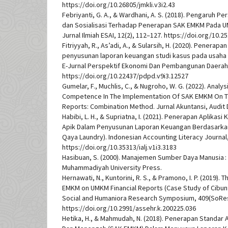
https://doi.org/10.26805/jmkli.v3i2.43
Febriyanti, G. A., & Wardhani, A. S. (2018). Pengaruh Pe
dan Sosialisasi Terhadap Penerapan SAK EMKM Pada U
Jurnal Ilmiah ESAI, 12(2), 112–127. https://doi.org/10.2
Fitriyyah, R., As’adi, A., & Sularsih, H. (2020). Penera
penyusunan laporan keuangan studi kasus pada usaha 
E-Jurnal Perspektif Ekonomi Dan Pembangunan Daerah,
https://doi.org/10.22437/pdpd.v9i3.12527
Gumelar, F., Muchlis, C., & Nugroho, W. G. (2022). Ana
Competence In The Implementation Of SAK EMKM On Th
Reports: Combination Method. Jurnal Akuntansi, Audit D
Habibi, L. H., & Supriatna, I. (2021). Penerapan Aplikas
Apik Dalam Penyusunan Laporan Keuangan Berdasarka
Qaya Laundry). Indonesian Accounting Literacy Journal,
https://doi.org/10.35313/ialj.v1i3.3183
Hasibuan, S. (2000). Manajemen Sumber Daya Manusia :
Muhammadiyah University Press.
Hernawati, N., Kuntorini, R. S., & Pramono, I. P. (2019)
EMKM on UMKM Financial Reports (Case Study of Cibun
Social and Humaniora Research Symposium, 409(SoRes
https://doi.org/10.2991/assehr.k.200225.036
Hetika, H., & Mahmudah, N. (2018). Penerapan Standar A