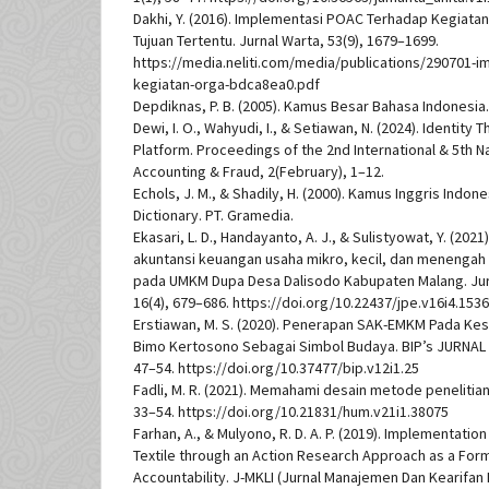
Dakhi, Y. (2016). Implementasi POAC Terhadap Kegiata
Tujuan Tertentu. Jurnal Warta, 53(9), 1679–1699.
https://media.neliti.com/media/publications/290701-
kegiatan-orga-bdca8ea0.pdf
Depdiknas, P. B. (2005). Kamus Besar Bahasa Indonesia.
Dewi, I. O., Wahyudi, I., & Setiawan, N. (2024). Identity 
Platform. Proceedings of the 2nd International & 5th 
Accounting & Fraud, 2(February), 1–12.
Echols, J. M., & Shadily, H. (2000). Kamus Inggris Indon
Dictionary. PT. Gramedia.
Ekasari, L. D., Handayanto, A. J., & Sulistyowat, Y. (202
akuntansi keuangan usaha mikro, kecil, dan menenga
pada UMKM Dupa Desa Dalisodo Kabupaten Malang. Ju
16(4), 679–686. https://doi.org/10.22437/jpe.v16i4.153
Erstiawan, M. S. (2020). Penerapan SAK-EMKM Pada Ke
Bimo Kertosono Sebagai Simbol Budaya. BIP’s JURNAL 
47–54. https://doi.org/10.37477/bip.v12i1.25
Fadli, M. R. (2021). Memahami desain metode penelitian 
33–54. https://doi.org/10.21831/hum.v21i1.38075
Farhan, A., & Mulyono, R. D. A. P. (2019). Implementati
Textile through an Action Research Approach as a Fo
Accountability. J-MKLI (Jurnal Manajemen Dan Kearifan L