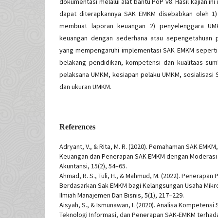
dokumentasi melalui alat bantu PoP v8. Hasil kajian 
dapat diterapkannya SAK EMKM disebabkan oleh 1)
membuat laporan keuangan 2) penyelenggara UM
keuangan dengan sederhana atau sepengetahuan pem
yang mempengaruhi implementasi SAK EMKM seperti 
belakang pendidikan, kompetensi dan kualitaas su
pelaksana UMKM, kesiapan pelaku UMKM, sosialisasi 
dan ukuran UMKM.
References
Adryant, V., & Rita, M. R. (2020). Pemahaman SAK EMKM,
Keuangan dan Penerapan SAK EMKM dengan Moderasi U
Akuntansi, 15(2), 54–65.
Ahmad, R. S., Tuli, H., & Mahmud, M. (2022). Penerapan
Berdasarkan Sak EMKM bagi Kelangsungan Usaha Mikro 
Ilmiah Manajemen Dan Bisnis, 5(1), 217–229.
Aisyah, S., & Ismunawan, I. (2020). Analisa Kompetensi
Teknologi Informasi, dan Penerapan SAK-EMKM terhada