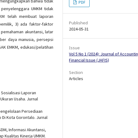
ini mengungkapkan bahwa tidak
PDF
 penyelenggara UMKM tidak
KM telah membuat laporan
Published
ilik, 3) ada faktor-faktor
2024-05-31
pemahaman akuntansi, latar
mber daya manusia, persepsi
SAK EMKM, edukasi/pelatihan
Issue
Vol 5 No 1 (2024): Journal of Accounti
Financial Issue (JAFIS)
Section
Articles
 Sosialisasi Laporan
kuran Usaha. Jurnal
 Pengelolaan Persediaan
Di Kota Gorontalo. Jurnal
 SDM, Informasi Akuntansi,
p Kualitas Kinerja UMKM.