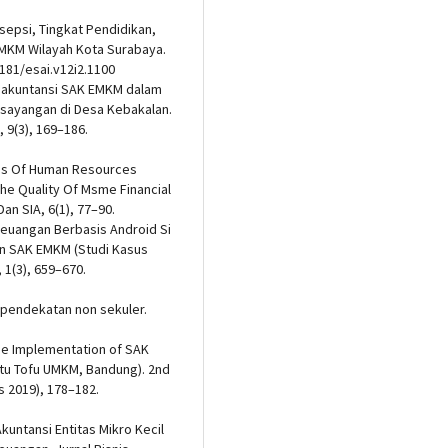
rsepsi, Tingkat Pendidikan,
MKM Wilayah Kota Surabaya.
5181/esai.v12i2.1100
pan akuntansi SAK EMKM dalam
sayangan di Desa Kebakalan.
 9(3), 169–186.
lysis Of Human Resources
e Quality Of Msme Financial
an SIA, 6(1), 77–90.
i Keuangan Berbasis Android Si
n SAK EMKM (Studi Kasus
 1(3), 659–670.
 pendekatan non sekuler.
. The Implementation of SAK
tu Tofu UMKM, Bandung). 2nd
 2019), 178–182.
kuntansi Entitas Mikro Kecil