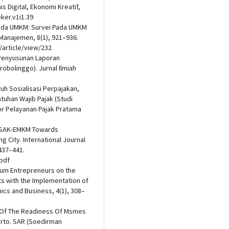
s Digital, Ekonomi Kreatif,
ker.v1i1.39
 Pada UMKM: Survei Pada UMKM
 Manajemen, 8(1), 921–936.
M/article/view/232
 Penyusunan Laporan
obolinggo). Jurnal Ilmiah
aruh Sosialisasi Perpajakan,
uhan Wajib Pajak (Studi
or Pelayanan Pajak Pratama
 of SAK-EMKM Towards
 City. International Journal
437–441.
.pdf
dium Entrepreneurs on the
ts with the Implementation of
cs and Business, 4(1), 308–
ysis Of The Readiness Of Msmes
rto. SAR (Soedirman