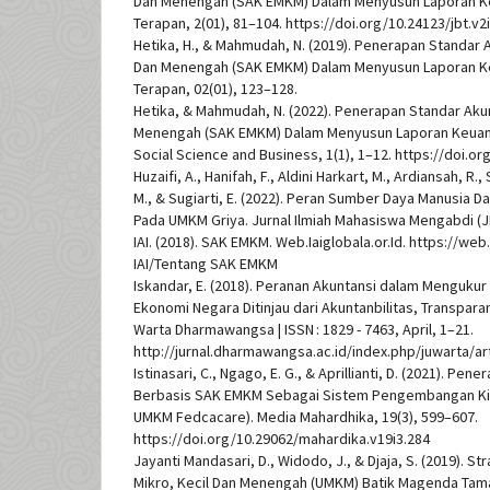
Dan Menengah (SAK EMKM) Dalam Menyusun Laporan Keu
Terapan, 2(01), 81–104. https://doi.org/10.24123/jbt.v2
Hetika, H., & Mahmudah, N. (2019). Penerapan Standar A
Dan Menengah (SAK EMKM) Dalam Menyusun Laporan Keu
Terapan, 02(01), 123–128.
Hetika, & Mahmudah, N. (2022). Penerapan Standar Akun
Menengah (SAK EMKM) Dalam Menyusun Laporan Keuanga
Social Science and Business, 1(1), 1–12. https://doi.or
Huzaifi, A., Hanifah, F., Aldini Harkart, M., Ardiansah, R.,
M., & Sugiarti, E. (2022). Peran Sumber Daya Manusia
Pada UMKM Griya. Jurnal Ilmiah Mahasiswa Mengabdi (JI
IAI. (2018). SAK EMKM. Web.Iaiglobala.or.Id. https://web.
IAI/Tentang SAK EMKM
Iskandar, E. (2018). Peranan Akuntansi dalam Menguk
Ekonomi Negara Ditinjau dari Akuntanbilitas, Transparan
Warta Dharmawangsa | ISSN : 1829 - 7463, April, 1–21.
http://jurnal.dharmawangsa.ac.id/index.php/juwarta/ar
Istinasari, C., Ngago, E. G., & Aprillianti, D. (2021). P
Berbasis SAK EMKM Sebagai Sistem Pengembangan Kin
UMKM Fedcacare). Media Mahardhika, 19(3), 599–607.
https://doi.org/10.29062/mahardika.v19i3.284
Jayanti Mandasari, D., Widodo, J., & Djaja, S. (2019). 
Mikro, Kecil Dan Menengah (UMKM) Batik Magenda Ta