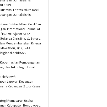
angan. Jurnal Bisnis
i01.1089
kuntansi Entitas Mikro Kecil
angan. Jurnal Bisnis
tansi Entitas Mikro Kecil Dan
n. International Journal of
g/10.37932/ja.v9i2.142
 Stefanya Christina, V., Sutoro,
 Dalam Mengembangkan Kinerja
MAWAbdi), 2(1), 1–14.
iaiglobal.or.id/SAK-
ur Keberhasilan Pembangunan
si, dan Teknologi. Jurnal
ticle/view/3
enerapan Laporan Keuangan
erja Keuangan (Studi Kasus
Strategi Pemasaran Usaha
manan Kabupaten Bondowoso.