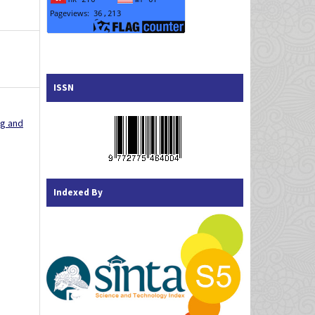
ISSN
ng and
Indexed By