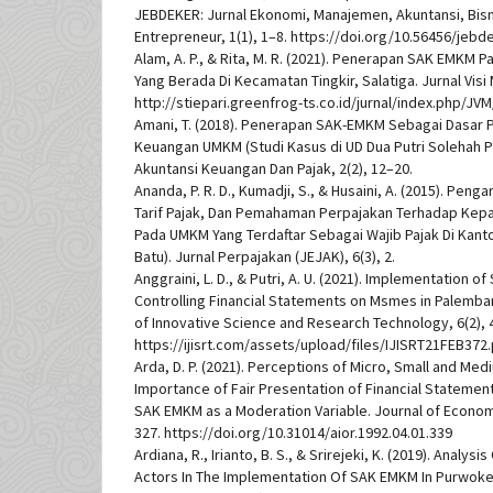
JEBDEKER: Jurnal Ekonomi, Manajemen, Akuntansi, Bisni
Entrepreneur, 1(1), 1–8. https://doi.org/10.56456/jebde
Alam, A. P., & Rita, M. R. (2021). Penerapan SAK EMKM
Yang Berada Di Kecamatan Tingkir, Salatiga. Jurnal Visi
http://stiepari.greenfrog-ts.co.id/jurnal/index.php/JV
Amani, T. (2018). Penerapan SAK-EMKM Sebagai Dasar
Keuangan UMKM (Studi Kasus di UD Dua Putri Solehah Pr
Akuntansi Keuangan Dan Pajak, 2(2), 12–20.
Ananda, P. R. D., Kumadji, S., & Husaini, A. (2015). Peng
Tarif Pajak, Dan Pemahaman Perpajakan Terhadap Kepat
Pada UMKM Yang Terdaftar Sebagai Wajib Pajak Di Kant
Batu). Jurnal Perpajakan (JEJAK), 6(3), 2.
Anggraini, L. D., & Putri, A. U. (2021). Implementation
Controlling Financial Statements on Msmes in Palembang
of Innovative Science and Research Technology, 6(2), 
https://ijisrt.com/assets/upload/files/IJISRT21FEB372
Arda, D. P. (2021). Perceptions of Micro, Small and Me
Importance of Fair Presentation of Financial Statemen
SAK EMKM as a Moderation Variable. Journal of Economi
327. https://doi.org/10.31014/aior.1992.04.01.339
Ardiana, R., Irianto, B. S., & Srirejeki, K. (2019). Anal
Actors In The Implementation Of SAK EMKM In Purwoke