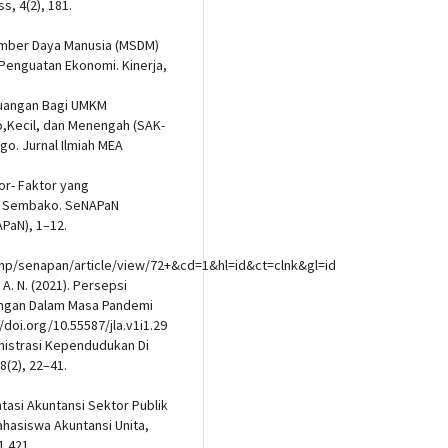
s, 4(2), 181.
 Sumber Daya Manusia (MSDM)
Penguatan Ekonomi. Kinerja,
Keuangan Bagi UMKM
o,Kecil, dan Menengah (SAK-
o. Jurnal Ilmiah MEA
tor- Faktor yang
 Sembako. SeNAPaN
APaN), 1–12.
php/senapan/article/view/72+&cd=1&hl=id&ct=clnk&gl=id
. A. N. (2021). Persepsi
ngan Dalam Masa Pandemi
//doi.org/10.55587/jla.v1i1.29
inistrasi Kependudukan Di
8(2), 22–41.
ntasi Akuntansi Sektor Publik
ahasiswa Akuntansi Unita,
1.421