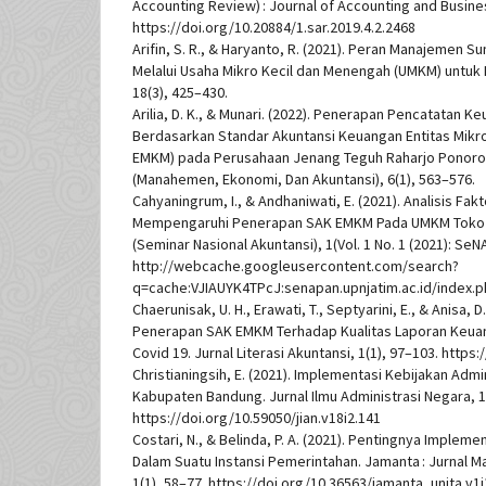
Accounting Review) : Journal of Accounting and Busines
https://doi.org/10.20884/1.sar.2019.4.2.2468
Arifin, S. R., & Haryanto, R. (2021). Peran Manajemen
Melalui Usaha Mikro Kecil dan Menengah (UMKM) untuk 
18(3), 425–430.
Arilia, D. K., & Munari. (2022). Penerapan Pencatatan 
Berdasarkan Standar Akuntansi Keuangan Entitas Mikr
EMKM) pada Perusahaan Jenang Teguh Raharjo Ponorog
(Manahemen, Ekonomi, Dan Akuntansi), 6(1), 563–576.
Cahyaningrum, I., & Andhaniwati, E. (2021). Analisis Fak
Mempengaruhi Penerapan SAK EMKM Pada UMKM Toko
(Seminar Nasional Akuntansi), 1(Vol. 1 No. 1 (2021): SeN
http://webcache.googleusercontent.com/search?
q=cache:VJIAUYK4TPcJ:senapan.upnjatim.ac.id/index.
Chaerunisak, U. H., Erawati, T., Septyarini, E., & Anisa, D
Penerapan SAK EMKM Terhadap Kualitas Laporan Keua
Covid 19. Jurnal Literasi Akuntansi, 1(1), 97–103. https:
Christianingsih, E. (2021). Implementasi Kebijakan Adm
Kabupaten Bandung. Jurnal Ilmu Administrasi Negara, 1
https://doi.org/10.59050/jian.v18i2.141
Costari, N., & Belinda, P. A. (2021). Pentingnya Impleme
Dalam Suatu Instansi Pemerintahan. Jamanta : Jurnal M
1(1), 58–77. https://doi.org/10.36563/jamanta_unita.v1i