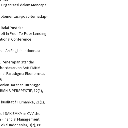
n Organisasi dalam Mencapai
implementasi-poac-terhadap-
 Balai Pustaka.
Theft In Peer-To-Peer Lending
National Conference
esia An English-Indonesia
1). Penerapan standar
h berdasarkan SAK EMKM
rnal Paradigma Ekonomika,
66
senian Jaranan Turonggo
BISNIS PERSPEKTIF, 12(1),
kualitatif. Humanika, 21(1),
on of SAK EMKM in CV Adro
rm Financial Management
okal Indonesia), 3(2), 66.