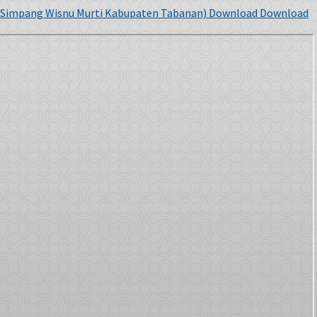
Simpang Wisnu Murti Kabupaten Tabanan)
Download
Download