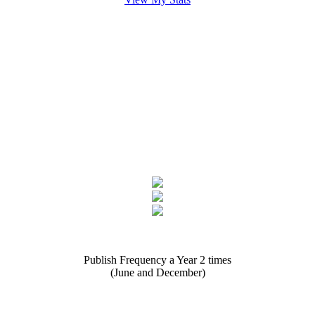
Publish Frequency a Year 2 times
(June and December)