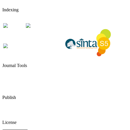
Indexing
Journal Tools
Publish
License