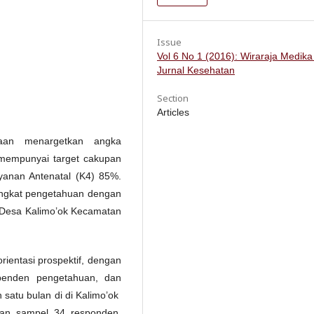
Issue
Vol 6 No 1 (2016): Wiraraja Medika
Jurnal Kesehatan
Section
Articles
aan menargetkan angka
 mempunyai target cakupan
yanan Antenatal (K4) 85%.
ingkat pengetahuan dengan
 Desa Kalimo’ok Kecamatan
rorientasi prospektif, dengan
ependen pengetahuan, dan
n satu bulan di di Kalimo’ok
an sampel 34 responden.