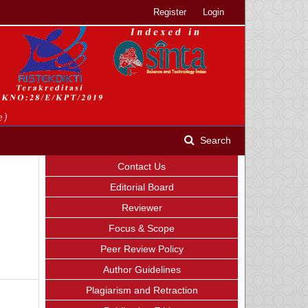
Register
Login
Search
Contact Us
Editorial Board
Reviewer
Focus & Scope
Peer Review Policy
Author Guidelines
Plagiarism and Retraction