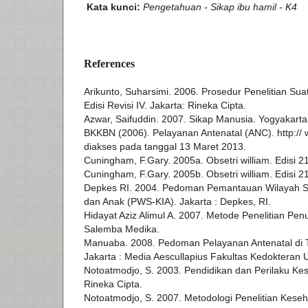
Kata kunci:
Pengetahuan - Sikap ibu hamil - K4
References
Arikunto, Suharsimi. 2006. Prosedur Penelitian Su
Edisi Revisi IV. Jakarta: Rineka Cipta.
Azwar, Saifuddin. 2007. Sikap Manusia. Yogyakarta:
BKKBN (2006). Pelayanan Antenatal (ANC). http:// w
diakses pada tanggal 13 Maret 2013.
Cuningham, F.Gary. 2005a. Obsetri william. Edisi 2
Cuningham, F.Gary. 2005b. Obsetri william. Edisi 2
Depkes RI. 2004. Pedoman Pemantauan Wilayah S
dan Anak (PWS-KIA). Jakarta : Depkes, RI.
Hidayat Aziz Alimul A. 2007. Metode Penelitian Penul
Salemba Medika.
Manuaba. 2008. Pedoman Pelayanan Antenatal di T
Jakarta : Media Aescullapius Fakultas Kedokteran U
Notoatmodjo, S. 2003. Pendidikan dan Perilaku Kes
Rineka Cipta.
Notoatmodjo, S. 2007. Metodologi Penelitian Keseh