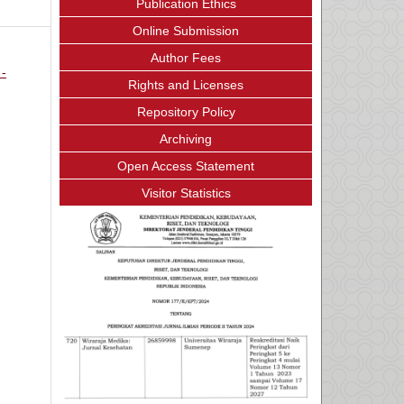
Publication Ethics
Online Submission
Author Fees
 -
Rights and Licenses
Repository Policy
Archiving
Open Access Statement
Visitor Statistics