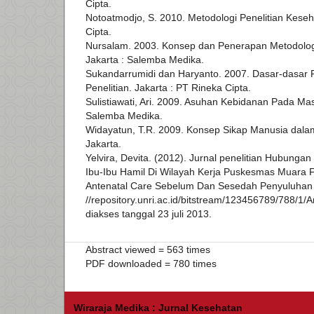
Cipta.
Notoatmodjo, S. 2010. Metodologi Penelitian Keseh
Cipta.
Nursalam. 2003. Konsep dan Penerapan Metodologi
Jakarta : Salemba Medika.
Sukandarrumidi dan Haryanto. 2007. Dasar-dasar 
Penelitian. Jakarta : PT Rineka Cipta.
Sulistiawati, Ari. 2009. Asuhan Kebidanan Pada Ma
Salemba Medika.
Widayatun, T.R. 2009. Konsep Sikap Manusia dal
Jakarta.
Yelvira, Devita. (2012). Jurnal penelitian Hubung
Ibu-Ibu Hamil Di Wilayah Kerja Puskesmas Muara F
Antenatal Care Sebelum Dan Sesedah Penyuluhan 
//repository.unri.ac.id/bitstream/123456789/788/1/
diakses tanggal 23 juli 2013.
Abstract viewed = 563 times
PDF downloaded = 780 times
Wiraraja Medika : Jurnal Kesehatan