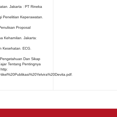
atan. Jakarta : PT Rineka
 Penelitian Keperawatan.
Penulisan Proposal
sa Kehamilan. Jakarta:
am Kesehatan. ECG.
an Pengetahuan Dan Sikap
ajar Tentang Pentingnya
http:
Artikel%20Publikasi%20Yelvira%20Devita.pdf.