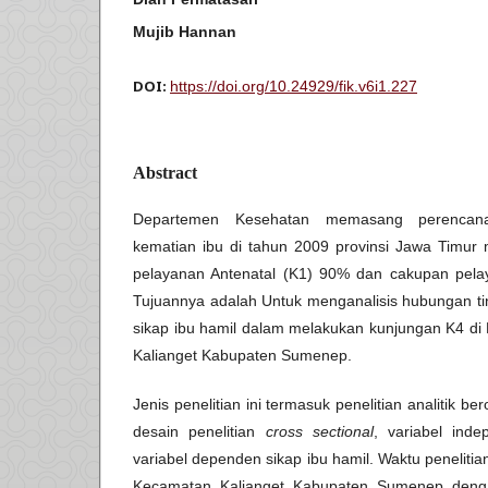
Mujib Hannan
DOI:
https://doi.org/10.24929/fik.v6i1.227
Abstract
Departemen Kesehatan memasang perencan
kematian ibu di tahun 2009 provinsi Jawa Timur
pelayanan Antenatal (K1) 90% dan cakupan pela
Tujuannya adalah Untuk menganalisis hubungan t
sikap ibu hamil dalam melakukan kunjungan K4 di
Kalianget Kabupaten Sumenep.
Jenis penelitian ini termasuk penelitian analitik be
desain penelitian
cross sectional
, variabel ind
variabel dependen sikap ibu hamil. Waktu penelitia
Kecamatan Kalianget Kabupaten Sumenep deng