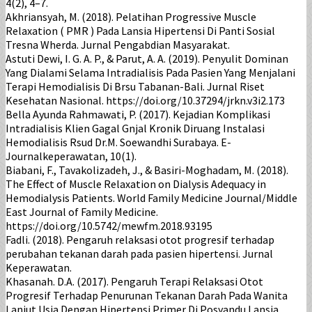
4(2), 4–7.
Akhriansyah, M. (2018). Pelatihan Progressive Muscle
Relaxation ( PMR ) Pada Lansia Hipertensi Di Panti Sosial
Tresna Wherda. Jurnal Pengabdian Masyarakat.
Astuti Dewi, I. G. A. P., & Parut, A. A. (2019). Penyulit Dominan
Yang Dialami Selama Intradialisis Pada Pasien Yang Menjalani
Terapi Hemodialisis Di Brsu Tabanan-Bali. Jurnal Riset
Kesehatan Nasional. https://doi.org/10.37294/jrkn.v3i2.173
Bella Ayunda Rahmawati, P. (2017). Kejadian Komplikasi
Intradialisis Klien Gagal Gnjal Kronik Diruang Instalasi
Hemodialisis Rsud Dr.M. Soewandhi Surabaya. E-
Journalkeperawatan, 10(1).
Biabani, F., Tavakolizadeh, J., & Basiri-Moghadam, M. (2018).
The Effect of Muscle Relaxation on Dialysis Adequacy in
Hemodialysis Patients. World Family Medicine Journal/Middle
East Journal of Family Medicine.
https://doi.org/10.5742/mewfm.2018.93195
Fadli. (2018). Pengaruh relaksasi otot progresif terhadap
perubahan tekanan darah pada pasien hipertensi. Jurnal
Keperawatan.
Khasanah. D.A. (2017). Pengaruh Terapi Relaksasi Otot
Progresif Terhadap Penurunan Tekanan Darah Pada Wanita
Lanjut Usia Dengan Hipertensi Primer Di Posyandu Lansia