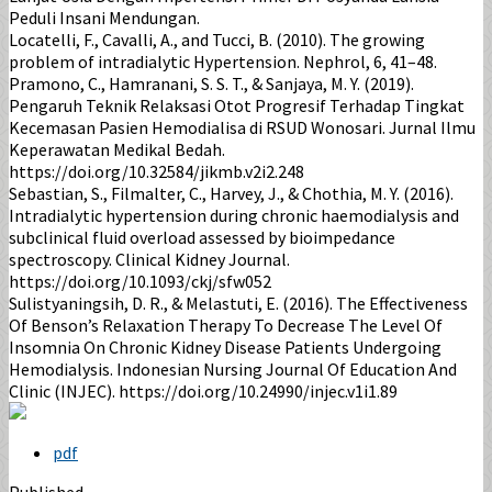
Peduli Insani Mendungan.
Locatelli, F., Cavalli, A., and Tucci, B. (2010). The growing
problem of intradialytic Hypertension. Nephrol, 6, 41–48.
Pramono, C., Hamranani, S. S. T., & Sanjaya, M. Y. (2019).
Pengaruh Teknik Relaksasi Otot Progresif Terhadap Tingkat
Kecemasan Pasien Hemodialisa di RSUD Wonosari. Jurnal Ilmu
Keperawatan Medikal Bedah.
https://doi.org/10.32584/jikmb.v2i2.248
Sebastian, S., Filmalter, C., Harvey, J., & Chothia, M. Y. (2016).
Intradialytic hypertension during chronic haemodialysis and
subclinical fluid overload assessed by bioimpedance
spectroscopy. Clinical Kidney Journal.
https://doi.org/10.1093/ckj/sfw052
Sulistyaningsih, D. R., & Melastuti, E. (2016). The Effectiveness
Of Benson’s Relaxation Therapy To Decrease The Level Of
Insomnia On Chronic Kidney Disease Patients Undergoing
Hemodialysis. Indonesian Nursing Journal Of Education And
Clinic (INJEC). https://doi.org/10.24990/injec.v1i1.89
pdf
Published