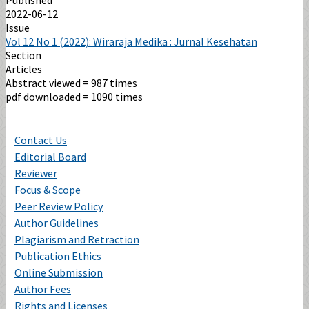
2022-06-12
Issue
Vol 12 No 1 (2022): Wiraraja Medika : Jurnal Kesehatan
Section
Articles
Abstract viewed = 987 times
pdf downloaded = 1090 times
Contact Us
Editorial Board
Reviewer
Focus & Scope
Peer Review Policy
Author Guidelines
Plagiarism and Retraction
Publication Ethics
Online Submission
Author Fees
Rights and Licenses