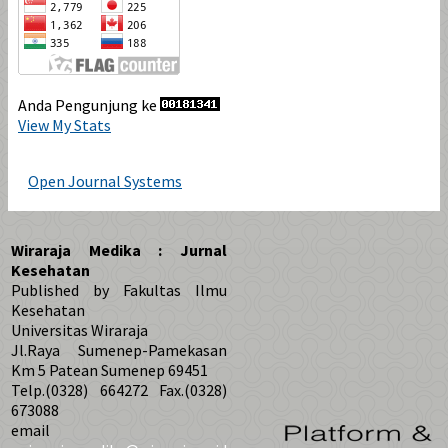
Anda Pengunjung ke
View My Stats
Open Journal Systems
Wiraraja Medika : Jurnal
Kesehatan
Published by Fakultas Ilmu
Kesehatan
Universitas Wiraraja
Jl.Raya Sumenep-Pamekasan
Km 5 Patean Sumenep 69451
Telp.(0328) 664272 Fax.(0328)
673088
email