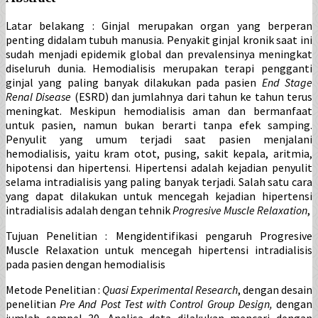
Latar belakang : Ginjal merupakan organ yang berperan
penting didalam tubuh manusia. Penyakit ginjal kronik saat ini
sudah menjadi epidemik global dan prevalensinya meningkat
diseluruh dunia. Hemodialisis merupakan terapi pengganti
ginjal yang paling banyak dilakukan pada pasien
End Stage
Renal Disease
(ESRD) dan jumlahnya dari tahun ke tahun terus
meningkat. Meskipun hemodialisis aman dan bermanfaat
untuk pasien, namun bukan berarti tanpa efek samping.
Penyulit yang umum terjadi saat pasien menjalani
hemodialisis, yaitu kram otot, pusing, sakit kepala, aritmia,
hipotensi dan hipertensi. Hipertensi adalah kejadian penyulit
selama intradialisis yang paling banyak terjadi. Salah satu cara
yang dapat dilakukan untuk mencegah kejadian hipertensi
intradialisis adalah dengan tehnik
Progresive Muscle Relaxation
,
Tujuan Penelitian : Mengidentifikasi pengaruh Progresive
Muscle Relaxation untuk mencegah hipertensi intradialisis
pada pasien dengan hemodialisis
Metode Penelitian :
Quasi
Experimental Research
, dengan desain
penelitian
Pre And Post Test with Control Group Design,
dengan