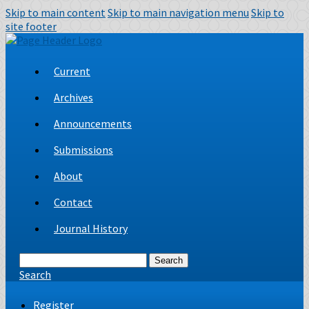
Skip to main content
Skip to main navigation menu
Skip to
site footer
Current
Archives
Announcements
Submissions
About
Contact
Journal History
Search
Search
Register