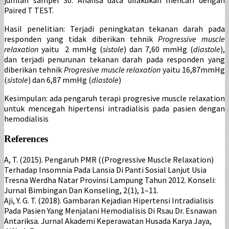
jumlah sampel 30. Analisa data dilakukan mencari dengan
Paired T TEST.
Hasil penelitian: Terjadi peningkatan tekanan darah pada
responden yang tidak diberikan tehnik
Progressive muscle
relaxation
yaitu 2 mmHg (
sistole
) dan 7,60 mmHg (
diastole
),
dan terjadi penurunan tekanan darah pada responden yang
diberikan tehnik
Progresive muscle relaxation
yaitu 16,87mmHg
(
sistole
) dan 6,87 mmHg (
diastole
)
Kesimpulan: ada pengaruh terapi progresive muscle relaxation
untuk mencegah hipertensi intradialisis pada pasien dengan
hemodialisis
References
A, T. (2015). Pengaruh PMR ((Progressive Muscle Relaxation)
Terhadap Insomnia Pada Lansia Di Panti Sosial Lanjut Usia
Tresna Werdha Natar Provinsi Lampung Tahun 2012. Konseli:
Jurnal Bimbingan Dan Konseling, 2(1), 1–11.
Aji, Y. G. T. (2018). Gambaran Kejadian Hipertensi Intradialisis
Pada Pasien Yang Menjalani Hemodialisis Di Rsau Dr. Esnawan
Antariksa. Jurnal Akademi Keperawatan Husada Karya Jaya,