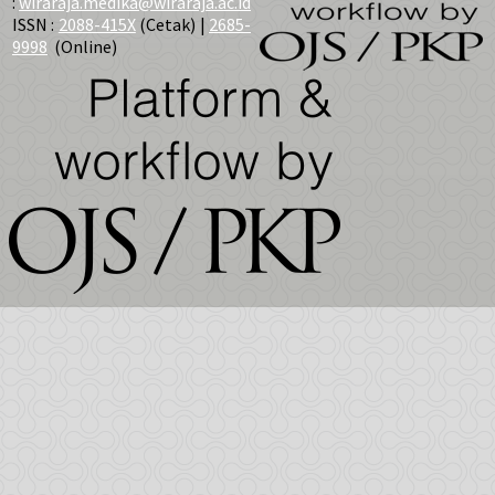
:
wiraraja.medika@wiraraja.ac.id
ISSN :
2088-415X
(Cetak) |
2685-
9998
(Online)