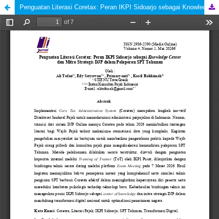
Penguatan Literasi Coretax: Peran IKPI Sidoarjo sebagai Knowledge Center dan Mitra Strategis DJP dalam Pelaporan SPT Tahunan